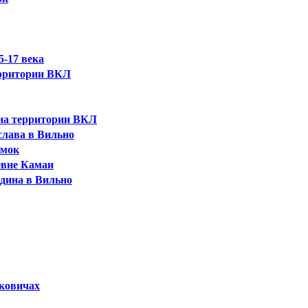
5-17 века
ерритории ВКЛ
 на территории ВКЛ
слава в Вильно
амок
евне Камаи
дина в Вильно
ковичах