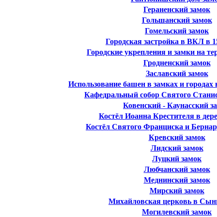
Гераненский замок
Гольшанский замок
Гомельский замок
Городская застройка в ВКЛ в 1
Городские укрепления и замки на т
Гродненский замок
Заславский замок
Использование башен в замках и городах
Кафедральный собор Святого Стани
Ковенский - Каунасский з
Костёл Иоанна Крестителя в дер
Костёл Святого Франциска и Бернар
Кревский замок
Лидский замок
Луцкий замок
Любчанский замок
Меднинский замок
Мирский замок
Михайловская церковь в Сын
Могилевский замок