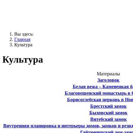
Вы здесь:
Главная
Культура
Культура
Материалы
Заголовок
Белая вежа – Каменецкая 
Благовещенский монастырь в 
Борисоглебская церковь в Но
Брестский замок
Быховский замок
Витебский замок
Внутренняя планировка и интерьеры домов, замков и рези
Гайтюнишский дом-зам