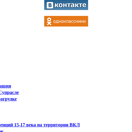
башня
Супрасле
вогрудке
денций 15-17 века на территории ВКЛ
ок