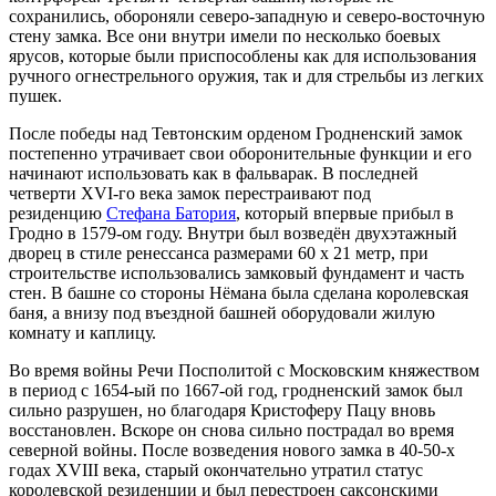
сохранились, обороняли северо-западную и северо-восточную
стену замка. Все они внутри имели по несколько боевых
ярусов, которые были приспособлены как для использования
ручного огнестрельного оружия, так и для стрельбы из легких
пушек.
После победы над Тевтонским орденом Гродненский замок
постепенно утрачивает свои оборонительные функции и его
начинают использовать как в фальварак. В последней
четверти XVI-го века замок перестраивают под
резиденцию
Стефана Батория
, который впервые прибыл в
Гродно в 1579-ом году. Внутри был возведён двухэтажный
дворец в стиле ренессанса размерами 60 х 21 метр, при
строительстве использовались замковый фундамент и часть
стен. В башне со стороны Нёмана была сделана королевская
баня, а внизу под въездной башней оборудовали жилую
комнату и каплицу.
Во время войны Речи Посполитой с Московским княжеством
в период с 1654-ый по 1667-ой год, гродненский замок был
сильно разрушен, но благодаря Кристоферу Пацу вновь
восстановлен. Вскоре он снова сильно пострадал во время
северной войны. После возведения нового замка в 40-50-х
годах XVIII века, старый окончательно утратил статус
королевской резиденции и был перестроен саксонскими