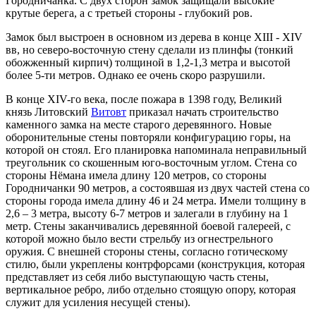
Городничанка. С двух сторон замок защищали высокие
крутые берега, а с третьей стороны - глубокий ров.
Замок был выстроен в основном из дерева в конце XIII - XIV
вв, но северо-восточную стену сделали из плинфы (тонкий
обожженный кирпич) толщиной в 1,2-1,3 метра и высотой
более 5-ти метров. Однако ее очень скоро разрушили.
В конце XIV-го века, после пожара в 1398 году, Великий
князь Литовский
Витовт
приказал начать строительство
каменного замка на месте старого деревянного. Новые
оборонительные стены повторяли конфигурацию горы, на
которой он стоял. Его планировка напоминала неправильный
треугольник со скошенным юго-восточным углом. Стена со
стороны Нёмана имела длину 120 метров, со стороны
Городничанки 90 метров, а состоявшая из двух частей стена со
стороны города имела длину 46 и 24 метра. Имели толщину в
2,6 – 3 метра, высоту 6-7 метров и залегали в глубину на 1
метр. Стены заканчивались деревянной боевой галереей, с
которой можно было вести стрельбу из огнестрельного
оружия. С внешней стороны стены, согласно готическому
стилю, были укреплены контрфорсами (конструкция, которая
представляет из себя либо выступающую часть стены,
вертикальное ребро, либо отдельно стоящую опору, которая
служит для усиления несущей стены).