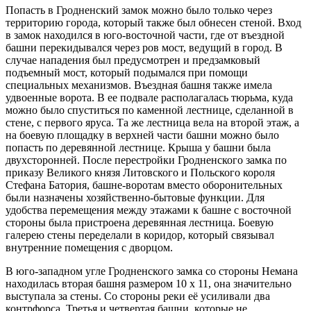
Попасть в Гродненский замок можно было только через
территорию города, который также был обнесен стеной. Вход
в замок находился в юго-восточной части, где от въездной
башни перекидывался через ров мост, ведущий в город. В
случае нападения был предусмотрен и предзамковый
подъемный мост, который подымался при помощи
специальных механизмов. Въездная башня также имела
удвоенные ворота. В ее подвале располагалась тюрьма, куда
можно было спуститься по каменной лестнице, сделанной в
стене, с первого яруса. Та же лестница вела на второй этаж, а
на боевую площадку в верхней части башни можно было
попасть по деревянной лестнице. Крыша у башни была
двухсторонней. После перестройки Гродненского замка по
приказу Великого князя Литовского и Польского короля
Стефана Батория, башне-воротам вместо оборонительных
были назначены хозяйственно-бытовые функции. Для
удобства перемещения между этажами к башне с восточной
стороны была пристроена деревянная лестница. Боевую
галерею стены переделали в коридор, который связывал
внутренние помещения с дворцом.
В юго-западном угле Гродненского замка со стороны Немана
находилась вторая башня размером 10 х 11, она значительно
выступала за стены. Со стороны реки её усиливали два
контрфорса. Третья и четвертая башни, которые не