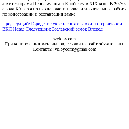
архитекторами Пепельманом и Кнобелем в XIX веке. В 20-30-
е года XX века польские власти провели значительные работы
по консервации и реставрации замка.
Предыдущий: Городские укрепления и замки на территории
ВКЛ
Назад
Следующий: Заславский замок
Вперед
©vklby.com
При копировании материалов, ссылки на сайт обязательны!
Контакты: vklbycom@gmail.com