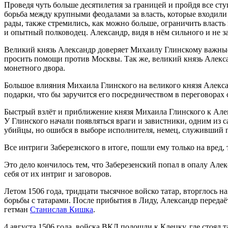
Проведя чуть больше десятилетия за границей и пройдя все с
борьба между крупными феодалами за власть, которые входили
рады, также стремились, как можно больше, ограничить власть
и опытный полководец. Александр, видя в нём сильного и не за
Великий князь Александр доверяет Михаилу Глинскому важные 
просить помощи против Москвы. Так же, великий князь Алекса
монетного двора.
Большое влияния Михаила Глинского на великого князя Алекса
подарки, что бы заручится его посредничеством в переговорах
Быстрый взлёт и приближение князя Михаила Глинского к Алекс
У Глинского начали появляться враги и завистники, одним из
убийцы, но ошибся в выборе исполнителя, немец, служивший пр
Все интриги Заберезнского в итоге, пошли ему только на вред, 
Это дело кончилось тем, что Заберезенский попал в опалу Але
себя от их интриг и заговоров.
Летом 1506 года, тридцати тысячное войско татар, вторглось 
борьбы с татарами. После прибытия в Лиду, Александр передаё
гетман
Станислав Кишка
.
4 августа 1506 года, войска ВКЛ подошли к Клецку, где стоял