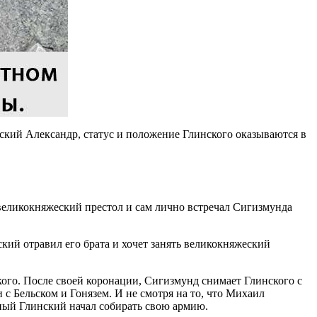
овский Александр, статус и положение Глинского оказываются в
великокняжеский престол и сам лично встречал Сигизмунда
кий отравил его брата и хочет занять великокняжеский
кого. После своей коронации, Сигизмунд снимает Глинского с
с Бельском и Гонязем. И не смотря на то, что Михаил
нный Глинский начал собирать свою армию.