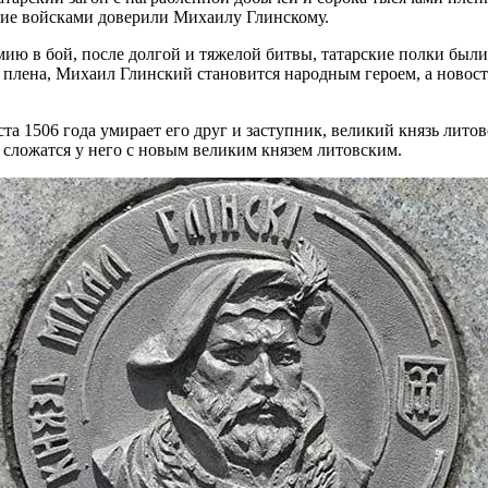
вание войсками доверили Михаилу Глинскому.
ию в бой, после долгой и тяжелой битвы, татарские полки были 
 плена, Михаил Глинский становится народным героем, а новост
ста 1506 года умирает его друг и заступник, великий князь лит
 сложатся у него с новым великим князем литовским.