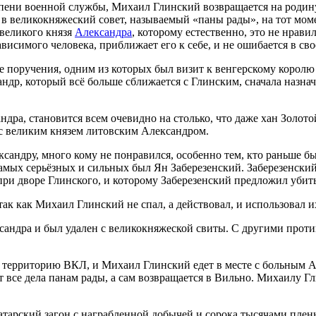
тупени военной службы, Михаил Глинский возвращается на родин
 в великокняжеский совет, называемый «паны рады», на тот мом
 великого князя
Александра
, которому естественно, это не нрави
висимого человека, приближает его к себе, и не ошибается в св
поручения, одним из которых был визит к венгерскому королю 
ндр, который всё больше сближается с Глинским, сначала назна
ндра, становится всем очевидно на столько, что даже хан Золо
 с великим князем литовским Александром.
андру, много кому не понравился, особенно тем, кто раньше бы
 самых серьёзных и сильных был Ян Заберезенский. Заберезенски
и дворе Глинского, и которому Заберезенский предложил убить 
так как Михаил Глинский не спал, а действовал, и использовал и
ксандра и был удален с великокняжеской свиты. С другими проти
на территорию ВКЛ, и Михаил Глинский едет в месте с больным 
т все дела панам рады, а сам возвращается в Вильно. Михаилу Г
 татарский загон с награбленной добычей и сорока тысячами пл