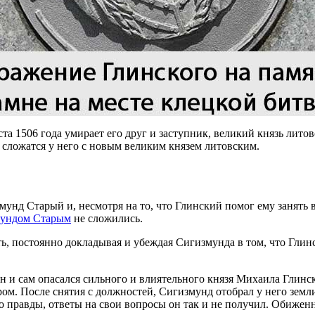
ста 1506 года умирает его друг и заступник, великий князь лит
 сложатся у него с новым великим князем литовским.
унд Старый и, несмотря на то, что Глинский помог ему занять 
ундом Старым
не сложились.
ь, постоянно докладывая и убеждая Сигизмунда в том, что Глинс
н и сам опасался сильного и влиятельного князя Михаила Глинс
. После снятия с должностей, Сигизмунд отобрал у него земли 
го правды, ответы на свои вопросы он так и не получил. Обиже