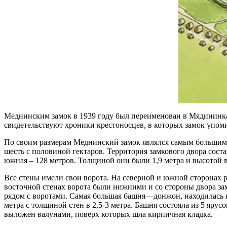
Меднинским замок в 1939 году был переименован в Мядининкай
свидетельствуют хроники крестоносцев, в которых замок упоми
По своим размерам Меднинский замок являлся самым большим 
шесть с половиной гектаров. Территория замкового двора соста
южная – 128 метров. Толщиной они были 1,9 метра и высотой в 
Все стены имели свои ворота. На северной и южной сторонах ра
восточной стенах ворота были нижними и со стороны двора за
рядом с воротами. Самая большая башня—донжон, находилась в 
метра с толщиной стен в 2,5-3 метра. Башня состояла из 5 яру
выложен валунами, поверх которых шла кирпичная кладка.