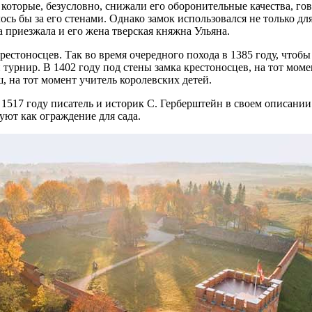
которые, безусловно, снижали его оборонительные качества, гов
лось бы за его стенами. Однако замок использовался не только д
да приезжала и его жена тверская княжна Ульяна.
естоносцев. Так во время очередного похода в 1385 году, чтоб
турнир. В 1402 году под стены замка крестоносцев, на тот мом
 на тот момент учитель королевских детей.
в 1517 году писатель и историк С. Герберштейн в своем описани
уют как ограждение для сада.