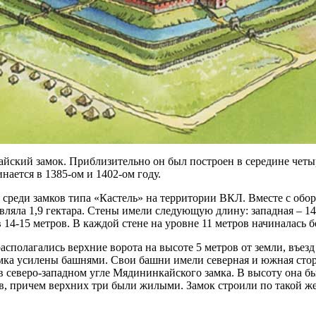
ский замок. Приблизительно он был построен в середине четыр
нается в 1385-ом и 1402-ом году.
среди замков типа «Кастель» на территории ВКЛ. Вместе с обо
вляла 1,9 гектара. Стены имели следующую длину: западная – 147
14-15 метров. В каждой стене на уровне 11 метров начиналась б
сполагались верхние ворота на высоте 5 метров от земли, въезд
мка усилены башнями. Свои башни имели северная и южная стор
северо-западном угле Мядининкайского замка. В высоту она был
сов, причем верхних три были жилыми. Замок строили по такой ж