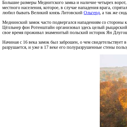
Большие размеры Меднитского замка и наличие четырех ворот, 
местного населения, которое, в случае нападения врага, спрята
любил бывать Великий князь Литовский
Ольгерд
, а так же сю
Меднинский замок часто подвергался нападениям со стороны кр
Цёлльнер фон Ротенштайн организовал здесь целый рыцарский 
свое время проживал знаменитый польский историк Ян Длугош,
Начиная с 16 века замок был заброшен, о чем свидетельствует 
разрушается, и уже в 17 веке его полуразрушенные стены польз