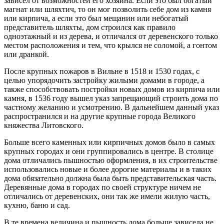
зависел от возможностей его хозяина. Если это был богатый
магнат или шляхтич, то он мог позволить себе дом из камня
или кирпича, а если это был мещанин или небогатый
представитель шляхты, дом строился как правило
одноэтажный и из дерева, и отличался от деревенского только
местом расположения и тем, что крылся не соломой, а гонтом
или дранкой.
После крупных пожаров в Вильне в 1518 и 1530 годах, с
целью упорядочить застройку жилыми домами в городе, а
также способствовать постройки новых домов из кирпича или
камня, в 1536 году вышел указ запрещающий строить дома по
частному желанию и усмотрению. В дальнейшем данный указ
распространился и на другие крупные города Великого
княжества Литовского.
Больше всего каменных или кирпичных домов было в самых
крупных городах и они группировались в центре. В столице
дома отличались пышностью оформления, в их строительстве
использовались новые и более дорогие материалы и в таких
дома обязательно должна была быть представительская часть.
Деревянные дома в городах по своей структуре ничем не
отличались от деревенских, они так же имели жилую часть,
кухню, баню и сад.
В те времена величина и пышность дома больше зависела не