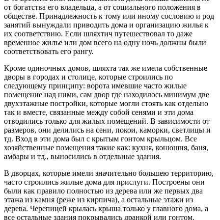
от богатства его владельца, а от социального положения в
обществе. Принадлежность к тому или иному сословию и род
занятий вынуждали приводить дома и организацию жилья к
их соответствию. Если шляхтич путешествовал то даже
временное жилье или дом всего на одну ночь должны были
соответствовать его рангу.
Кроме одиночных домов, шляхта так же имела собственные
дворы в городах и столице, которые строились по
следующему принципу: ворота имевшие часто жилые
помещение над ними, сам двор где находилось минимум две
двухэтажные постройки, которые могли стоять как отдельно
так и вместе, связанные между собой сенями и эти дома
отводились только для жилых помещений. В зависимости от
размеров, они делились на сени, покои, каморки, светлицы и
тд. Вход в эти дома был с крытым гонтом крыльцом. Все
хозяйственные помещения такие как: кухня, конюшня, баня,
амбары и тд., выносились в отдельные здания.
В дворцах, которые имели значительно большею территорию,
часто строились жилые дома для прислуги. Построены они
были как правило полностью из дерева или же первых два
этажа из камня (реже из кирпича), а остальные этажи из
дерева. Черепицей крылась крыша только у главного дома, а
все остальные здания покрывались дранкой или гонтом.