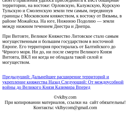
своего правления удалось присоединить к ВКЛ обширные
территории, на востоке: Орловскую, Калужскую, Курскую
Тульскую и Смоленскую земли тем самым, передвинув
границы с Московским княжеством, к востоку от Вязьмы, в
районе Можайска. На юге, Нижнюю Подолию — земли
между нижним течением Днестра и Днепра.
При Витовте, Великое Княжество Литовское стало самым
могущественным и большим государством в восточной
Европе. Его территория простиралась от Балтийского до
Чёрного моря. Ни до, ни после смерти Великого Князя
Витовта, ВКЛ ни когда не обладала такой силой и
могуществом.
Предыдущий: Дальнейшее расширение территорий и
укрепление княжества
Назад
Следующий: От междоусобной
войны до Великого Князя Казимира
Вперед
©vklby.com
При копировании материалов, ссылки на сайт обязательны!
Контакты: vklbycom@gmail.com