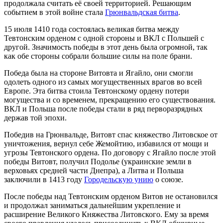
продолжала считать её своей территорией. Решающим
событием в этой войне стала
Грюнвальдская битва
.
15 июля 1410 года состоялась великая битва между
Тевтонским орденом с одной стороны и ВКЛ с Польшей с
другой. Значимость победы в этот день была огромной, так
как обе стороны собрали большие силы на поле брани.
Победа была на стороне Витовта и Ягайло, они смогли
одолеть одного из самых могущественных врагов во всей
Европе. Эта битва стоила Тевтонскому ордену потери
могущества и со временем, прекращению его существования.
ВКЛ и Польша после победы стали в ряд перворазрядных
держав той эпохи.
Победив на Грюнвальде, Витовт спас княжество Литовское от
уничтожения, вернул себе Жемойтию, избавился от мощи и
угрозы Тевтонского ордена. По договору с Ягайло после этой
победы Витовт, получил Подолье (украинские земли в
верховьях средней части Днепра), а Литва и Польша
заключили в 1413 году
Городельскую унию
о союзе.
После победы над Тевтонским орденом Витов не остановился
и продолжал заниматься дальнейшим укрепление и
расширение Великого Княжества Литовского. Ему за время