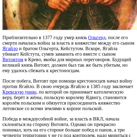
Приблизительно в 1377 году умер князь
Ольгерд
, после его
смерти началась война за власть в княжестве между его сыном
Ягайло
и братом Ольгерта, Кейстутом. Вскоре, Ягайла
убивает Кейстута, сумев заманить его вместе с сыном
Витовтом
в Крево, якобы для мирных переговоров. Будущий
великий князь Витовт, должен был так же быть убитым, но
ему удалось сбежать к крестоносцам.
После побега, Витовт при помощи крестоносцев начал войну
против Ягайло. В свою очередь Ягайло в 1385 году заключает
Кревскую унию
, по которой он принимает католическую
веру, берёт в жёны, польскую королеву Ядвигу, становится
королём польским и обязуется присоединить княжество
литовское со всеми землями к короне польской.
Победа в междоусобной войне, за власть в ВКЛ, начала
склоняться на сторону Витовта. Однако он прекрасно
понимал, хоть на его стороне больше побед и панов, а три
четверти территории у не го под контролем, надо мириться с