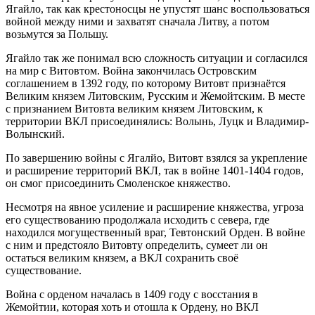
Ягайло, так как крестоносцы не упустят шанс воспользоваться
войной между ними и захватят сначала Литву, а потом
возьмутся за Польшу.
Ягайло так же понимал всю сложность ситуации и согласился
на мир с Витовтом. Война закончилась Островским
соглашением в 1392 году, по которому Витовт признаётся
Великим князем Литовским, Русским и Жемойтским. В месте
с признанием Витовта великим князем Литовским, к
территории ВКЛ присоединялись: Волынь, Луцк и Владимир-
Волынский.
По завершению войны с Ягалйо, Витовт взялся за укрепление
и расширение территорий ВКЛ, так в войне 1401-1404 годов,
он смог присоединить Смоленское княжество.
Несмотря на явное усиление и расширение княжества, угроза
его существованию продолжала исходить с севера, где
находился могущественный враг, Тевтонский Орден. В войне
с ним и предстояло Витовту определить, сумеет ли он
остаться великим князем, а ВКЛ сохранить своё
существование.
Война с орденом началась в 1409 году с восстания в
Жемойтии, которая хоть и отошла к Ордену, но ВКЛ