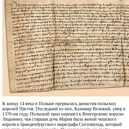
К концу 14 века в Польше прервалась династия польских
королей Пястов. Последний из них, Казимир Великий, умер в
1370-ом году. Польский трон перешел к Венгерскому королю
Людовику, чья старшая дочь Мария была женой чешского
короля и бранденбургского маркграфа Сигизмунда, который