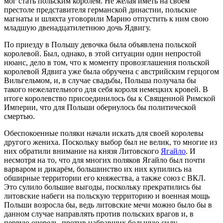
мог стать польским королём. Не желая иметь на своём
престоле представителя германской династии, польские
магнаты и шляхта уговорили Марию отпустить к ним свою
младшую двенадцатилетнюю дочь Ядвигу.
По приезду в Польшу девочка была объявлена польской
королевой. Был, однако, в этой ситуации один непростой
нюанс, дело в том, что к моменту провозглашения польской
королевой Ядвига уже была обручена с австрийским герцогом
Вильгельмом, и, в случае свадьбы, Польша получала бы
такого нежелательного для себя короля немецких кровей. В
итоге королевство присоединилось бы к Священной Римской
Империи, что для Польши обернулось бы политической
смертью.
Обеспокоенные поляки начали искать для своей королевы
другого жениха. Поскольку выбор был не велик, то многие из
них обратили внимание на князя Литовского
Ягайло
. И
несмотря на то, что для многих поляков Ягайло был почти
варваром и дикарём, большинство их них купились на
обширные территории его княжества, а также союз с ВКЛ.
Это сулило большие выгоды, поскольку прекратились бы
литовские набеги на польскую территорию и военная мощь
Польши возросла бы, ведь литовские мечи можно было бы в
данном случае направлять против польских врагов и, в
первую очередь, против набравших большую силу