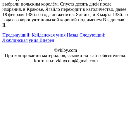
выбрали польским королём. Спустя десять дней после
избрания, в Кракове, Ягайло переходит в католичество, далее
18 февраля 1386-го года он женится Ядвиге, и 3 марта 1386-го
года его коронуют польской короной под именем Владислав
II.
Предыдущий: Кейданская уния
Назад
Следующий:
Люблинская уния
Вперед
©vklby.com
При копировании материалов, ссылки на сайт обязательны!
Контакты: vklbycom@gmail.com