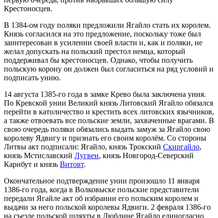
Крестоносцев.
В 1384-ом году поляки предложили Ягайло стать их королем.
Князь согласился на это предложение, поскольку тоже был
заинтересован в усилении своей власти и, как и поляки, не
желал допускать на польский престол немца, который
поддерживал бы крестоносцев. Однако, чтобы получить
польскую корону он должен был согласиться на ряд условий и
подписать унию.
14 августа 1385-го года в замке Крево была заключена уния.
По Кревской унии Великий князь Литовский Ягайло обязался
перейти в католичество и крестить всех литовских язычников,
а также отвоевать все польские земли, захваченные врагами. В
свою очередь поляки обязались выдать замуж за Ягайло свою
королеву Ядвигу и признать его своим королём. Со стороны
Литвы акт подписали: Ягайло, князь Трокский
Скиргайло
,
князь Мстиславский
Лугвен
, князь Новгород-Северский
Карибут и князь
Витовт
.
Окончательное подтверждение унии произошло 11 января
1386-го года, когда в Волковыске польские представители
передали Ягайле акт об избрании его польским королем и
выдачи за него польской королевы Ядвиги. 2 февраля 1386-го
на съезде польской шляхты в Люблине Ягайло единогласно