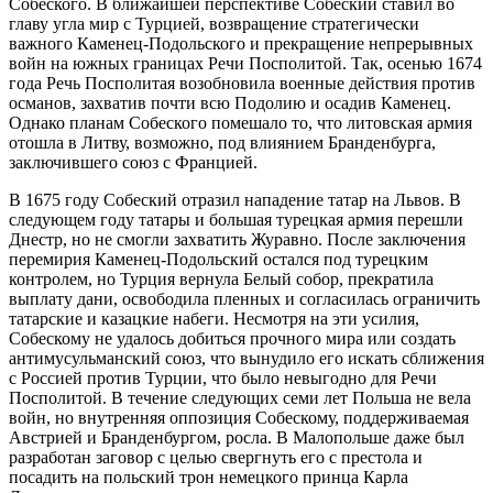
Собеского. В ближайшей перспективе Собеский ставил во
главу угла мир с Турцией, возвращение стратегически
важного Каменец-Подольского и прекращение непрерывных
войн на южных границах Речи Посполитой. Так, осенью 1674
года Речь Посполитая возобновила военные действия против
османов, захватив почти всю Подолию и осадив Каменец.
Однако планам Собеского помешало то, что литовская армия
отошла в Литву, возможно, под влиянием Бранденбурга,
заключившего союз с Францией.
В 1675 году Собеский отразил нападение татар на Львов. В
следующем году татары и большая турецкая армия перешли
Днестр, но не смогли захватить Журавно. После заключения
перемирия Каменец-Подольский остался под турецким
контролем, но Турция вернула Белый собор, прекратила
выплату дани, освободила пленных и согласилась ограничить
татарские и казацкие набеги. Несмотря на эти усилия,
Собескому не удалось добиться прочного мира или создать
антимусульманский союз, что вынудило его искать сближения
с Россией против Турции, что было невыгодно для Речи
Посполитой. В течение следующих семи лет Польша не вела
войн, но внутренняя оппозиция Собескому, поддерживаемая
Австрией и Бранденбургом, росла. В Малопольше даже был
разработан заговор с целью свергнуть его с престола и
посадить на польский трон немецкого принца Карла