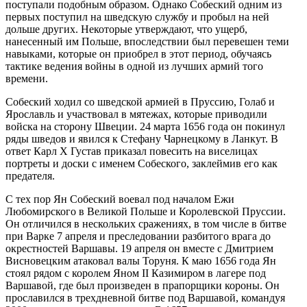
поступали подобным образом. Однако Собеский одним из
первых поступил на шведскую службу и пробыл на ней
дольше других. Некоторые утверждают, что ущерб,
нанесенный им Польше, впоследствии был перевешен теми
навыками, которые он приобрел в этот период, обучаясь
тактике ведения войны в одной из лучших армий того
времени.
Собеский ходил со шведской армией в Пруссию, Голаб и
Ярославль и участвовал в мятежах, которые приводили
войска на сторону Швеции. 24 марта 1656 года он покинул
ряды шведов и явился к Стефану Чарнецкому в Ланкут. В
ответ Карл X Густав приказал повесить на виселицах
портреты и доски с именем Собеского, заклеймив его как
предателя.
С тех пор Ян Собеский воевал под началом Ежи
Любомирского в Великой Польше и Королевской Пруссии.
Он отличился в нескольких сражениях, в том числе в битве
при Варке 7 апреля и преследовании разбитого врага до
окрестностей Варшавы. 19 апреля он вместе с Дмитрием
Висновецким атаковал валы Торуня. К маю 1656 года Ян
стоял рядом с королем Яном II Казимиром в лагере под
Варшавой, где был произведен в прапорщики короны. Он
прославился в трехдневной битве под Варшавой, командуя