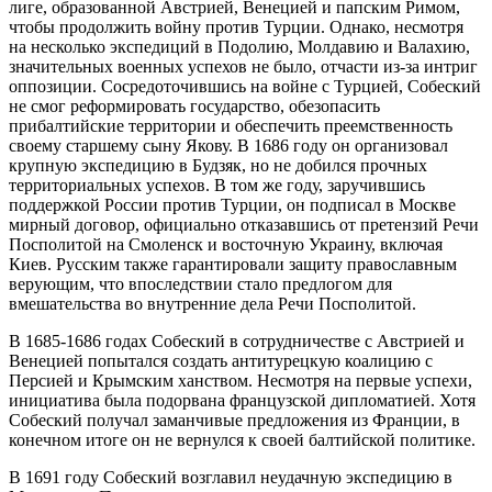
лиге, образованной Австрией, Венецией и папским Римом,
чтобы продолжить войну против Турции. Однако, несмотря
на несколько экспедиций в Подолию, Молдавию и Валахию,
значительных военных успехов не было, отчасти из-за интриг
оппозиции. Сосредоточившись на войне с Турцией, Собеский
не смог реформировать государство, обезопасить
прибалтийские территории и обеспечить преемственность
своему старшему сыну Якову. В 1686 году он организовал
крупную экспедицию в Будзяк, но не добился прочных
территориальных успехов. В том же году, заручившись
поддержкой России против Турции, он подписал в Москве
мирный договор, официально отказавшись от претензий Речи
Посполитой на Смоленск и восточную Украину, включая
Киев. Русским также гарантировали защиту православным
верующим, что впоследствии стало предлогом для
вмешательства во внутренние дела Речи Посполитой.
В 1685-1686 годах Собеский в сотрудничестве с Австрией и
Венецией попытался создать антитурецкую коалицию с
Персией и Крымским ханством. Несмотря на первые успехи,
инициатива была подорвана французской дипломатией. Хотя
Собеский получал заманчивые предложения из Франции, в
конечном итоге он не вернулся к своей балтийской политике.
В 1691 году Собеский возглавил неудачную экспедицию в