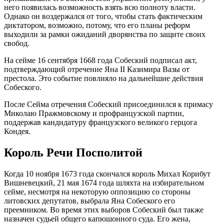
него появилась возможность взять всю полноту власти.
Однако он воздержался от того, чтобы стать фактическим
диктатором, возможно, потому, что его планы реформ
выходили за рамки ожиданий дворянства по защите своих
свобод.
На сейме 16 сентября 1668 года Собеский подписал акт,
подтверждающий отречение Яна II Казимира Вазы от
престола. Это событие повлияло на дальнейшие действия
Собеского.
После Сейма отречения Собеский присоединился к примасу
Миколаю Пражмовскому и профранцузской партии,
поддержав кандидатуру французского великого герцога
Кондея.
Король Речи Посполитой
Когда 10 ноября 1673 года скончался король Михал Корибут
Вишневецкий, 21 мая 1674 года шляхта на избирательном
сейме, несмотря на некоторую оппозицию со стороны
литовских депутатов, выбрала Яна Собеского его
преемником. Во время этих выборов Собеский был также
назначен судьей общего капюшонного суда. Его жена,