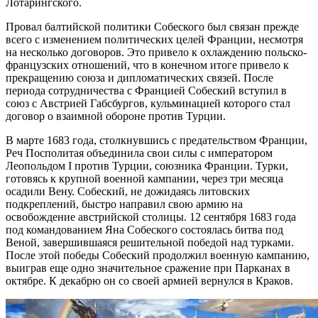
Лотарингского.
Провал балтийской политики Собеского был связан прежде
всего с изменением политических целей Франции, несмотря
на несколько договоров. Это привело к охлаждению польско-
французских отношений, что в конечном итоге привело к
прекращению союза и дипломатических связей. После
периода сотрудничества с Францией Собеский вступил в
союз с Австрией Габсбургов, кульминацией которого стал
договор о взаимной обороне против Турции.
В марте 1683 года, столкнувшись с предательством Франции,
Реч Посполитая объединила свои силы с императором
Леопольдом I против Турции, союзника Франции. Турки,
готовясь к крупной военной кампании, через три месяца
осадили Вену. Собеский, не дожидаясь литовских
подкреплений, быстро направил свою армию на
освобождение австрийской столицы. 12 сентября 1683 года
под командованием Яна Собеского состоялась битва под
Веной, завершившаяся решительной победой над турками.
После этой победы Собеский продолжил военную кампанию,
выиграв еще одно значительное сражение при Парканах в
октябре. К декабрю он со своей армией вернулся в Краков.