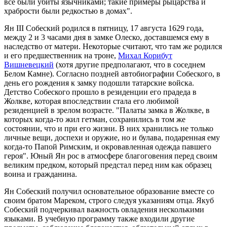
все были убиты язычниками; такие примеры рыцарства и
храбрости были редкостью в домах".
Ян III Собеский родился в пятницу, 17 августа 1629 года,
между 2 и 3 часами дня в замке Олеско, доставшемся ему в
наследство от матери. Некоторые считают, что там же родился
и его предшественник на троне,
Михал Корибут
Вишневецкий
(хотя другие предполагают, что в соседнем
Белом Камне). Согласно поздней автобиографии Собеского, в
день его рождения к замку подошли татарские войска.
Детство Собеского прошло в резиденции его прадеда в
Жолкве, которая впоследствии стала его любимой
резиденцией в зрелом возрасте. "Палаты замка в Жолкве, в
которых когда-то жил гетман, сохранились в том же
состоянии, что и при его жизни. В них хранились не только
личные вещи, доспехи и оружие, но и булава, подаренная ему
когда-то Папой Римским, и окровавленная одежда павшего
героя". Юный Ян рос в атмосфере благоговения перед своим
великим предком, который предстал перед ним как образец
воина и гражданина.
Ян Собеский получил основательное образование вместе со
своим братом Мареком, строго следуя указаниям отца. Якуб
Собеский подчеркивал важность овладения несколькими
языками. В учебную программу также входили другие