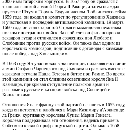
2000-ным татарским корпусом. В 1657 году он сражался с
трансильванской армией Георга II Ракоци, а затем осаждал
прусские Штум и Торунь. Будучи членом Люблинского сейма
1659 года, он входил в комитет по урегулированию Хадзиака
и участвовал в последней антишведской кампании. 19 марта
1660 года он стал старостой Стрыя и командовал пехотным
полком иностранных войск. За свой счет он финансировал
эскадрон гусар и отличился в сражениях при Любаре и
Слободище против русских войск. Он также был одним из
королевских комиссаров, подписавших договоры с казаками
после победы над Хмельницким.
В 1663 году Ян участвовал в экспедиции, подавляя восстание
армии Стефана Чарнецкого под Львовом и сражаясь вместе с
казаками гетмана Павла Тетеры в битве при Рамне. Во время
этой кампании он стал близким советником короля Яна II
Казимира, прикрывая отступление польской армии и
разгромив русские и казацкие войска под Сосницей и
Копысниками.
Отношения Яна с французской партией начались в 1655 году,
когда он встретил и влюбился в Мари Казимиру д'Аркиен де
ла Гранж, куртизанку королевы Луизы Марии Гонзага.
Королева поддерживала эти отношения, надеясь привлечь
Собеского к своей профранцузской партии. Однако в 1658