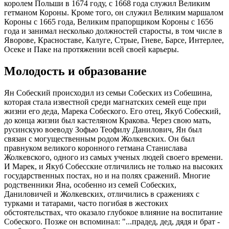
королем Польши в 1674 году, с 1668 года служил Великим
гетманом Короны. Кроме того, он служил Великим маршалом
Короны с 1665 года, Великим прапорщиком Короны с 1656
года и занимал несколько должностей старосты, в том числе в
Яворове, Красноставе, Калуге, Стрые, Гневе, Барсе, Интерлее,
Осеке и Паке на протяжении всей своей карьеры.
Молодость и образование
Ян Собеский происходил из семьи Собеских из Собешина,
которая стала известной среди магнатских семей еще при
жизни его деда, Марека Собеского. Его отец, Якуб Собеский,
до конца жизни был кастеляном Кракова. Через свою мать,
русинскую воеводу Зофью Теофилу Данилович, Ян был
связан с могущественным родом Жолкевских. Он был
правнуком великого коронного гетмана Станислава
Жолкевского, одного из самых ученых людей своего времени.
И Марек, и Якуб Собесские отличились не только на высоких
государственных постах, но и на полях сражений. Многие
родственники Яна, особенно из семей Собеских,
Даниловичей и Жолкевских, отличились в сражениях с
турками и татарами, часто погибая в жестоких
обстоятельствах, что оказало глубокое влияние на воспитание
Собеского. Позже он вспоминал: "...прадед, дед, дядя и брат -