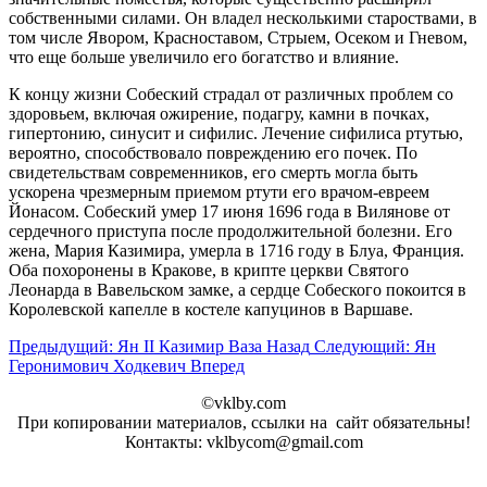
собственными силами. Он владел несколькими староствами, в
том числе Явором, Красноставом, Стрыем, Осеком и Гневом,
что еще больше увеличило его богатство и влияние.
К концу жизни Собеский страдал от различных проблем со
здоровьем, включая ожирение, подагру, камни в почках,
гипертонию, синусит и сифилис. Лечение сифилиса ртутью,
вероятно, способствовало повреждению его почек. По
свидетельствам современников, его смерть могла быть
ускорена чрезмерным приемом ртути его врачом-евреем
Йонасом. Собеский умер 17 июня 1696 года в Вилянове от
сердечного приступа после продолжительной болезни. Его
жена, Мария Казимира, умерла в 1716 году в Блуа, Франция.
Оба похоронены в Кракове, в крипте церкви Святого
Леонарда в Вавельском замке, а сердце Собеского покоится в
Королевской капелле в костеле капуцинов в Варшаве.
Предыдущий: Ян II Казимир Ваза
Назад
Следующий: Ян
Геронимович Ходкевич
Вперед
©vklby.com
При копировании материалов, ссылки на сайт обязательны!
Контакты: vklbycom@gmail.com