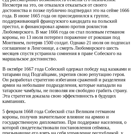
Несмотря на это, он отказался отказаться от своего
достоинства и позже публично подтвердил это на сейме 1666
года. В июне 1665 года он присоединился к группе,
поддерживающей французского кандидата на польский
престол, и финансировал армию против роялистов
Любомирского. В мае 1666 года он стал полевым гетманом
короны, но 13 июля потерпел поражение от рокошан под
Монтвием, потеряв 1500 солдат. Однако 21 июля он подписал
соглашение в Ленгонице, а смерть Любомирского шесть
месяцев спустя устранила сомнения в праве Собеского на
маршальское достоинство.
В октябре 1667 года Собеский одержал победу над казаками и
татарами под Подгайцами, укрепив свою репутацию героя.
Он разработал стратегию избегания сражений и разделения
армии на небольшие подразделения, которые нападали на
татарские чамбулы, не позволяя им свободно грабить страну.
Эта стратегия доказала свою эффективность в будущих
кампаниях.
5 февраля 1668 года Собеский стал Великим гетманом
короны, получив значительное влияние на армию и
государственную дипломатию. При поддержке населения, о
которой свидетельствовали постановления сеймика,
призывавшие его взять на себя управление республикой, у