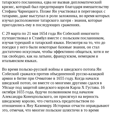
татарского посланника, едва не вызвав дипломатический
кризис, который был предотвращен благодаря вмешательству
Стефана Чарнецкого. Позже Ян участвовал в переговорах с
татарами, даже выступал в роли заложника, во время которых
изучал расположение татарского лагеря - знания, которые
пригодились ему в последующих сражениях.
С 29 марта по 21 мая 1654 года Ян Собеский инкогнито
путешествовал в Стамбул вместе с польским посланником,
изучая турецкий и татарский языки. Несмотря на то, что до
поездки у него были некоторые базовые знания, он стал
достаточно искусным, чтобы эффективно общаться, хотя и не
так свободно, как на латыни, французском, немецком и
итальянском языках.
Во время польско-русской войны и шведского потопа Ян
Собеский сражался против объединенной русско-казацкой
армии в битве при Очматове в 1655 году. Когда начался
шведский потоп, он вместе со многими другими сдался в
Уйсьце под защитой шведского короля Карла X Густава. 16
октября 1655 года, будучи полковником под началом
Александра Конецпольского, он присягнул на верность
шведскому королю, что считалось предательством по
отношению к Яну Казимиру. Историки отчасти оправдывают
это, отмечая, что многие польские шляхтичи в то время