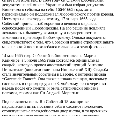
битве при Монтвах. В 1664 году он служил королевским
депутатом на сеймике в Украине и был избран депутатом
Вишенского сеймика на сейм 1664/1665 года, хотя
первоначально он поддерживал Любомирского против короля.
Несмотря на некоторую неохоту, 17 января 1665 года
Собеский принял штаб коронного великого маршала,
освобожденный Любомирским. На его решение повлияла
лояльность к бывшему командиру и неуверенность в
законности приговора Любомирскому. Однако документы
свидетельствуют о том, что Собеский втайне стремился занять
маршальский пост и колебался только из-за этих факторов.
14 мая 1665 года Собеский тайно женился на Марии
Казимире, а 5 июля 1665 года состоялась официальная
свадьба, которую провел апостольский нунций Антонио
Пиньятелли (впоследствии папа Иннокентий XII). Свадьба
стала значительным событием в Европе, о котором писала
*Gazette de France*. Она также вызвала скандал, поскольку
состоялась в период траура по Замойскому, всего через пять
недель после его смерти, и была сатирически описана
поэтами, такими как Ян Анджей Морштын.
Под влиянием жены Ян Собеский 18 мая принял
маршальский штат, поставив себя в сложное положение,
столкнувшись с враждебностью дворянства, в то время как
суд рассматривал возможность отмены его назначения.