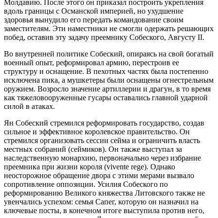
Молдавию. После этого он приказал построить укрепления
вдоль границы с Османской империей, но ухудшение
здоровья вынудило его передать командование своим
заместителям. Эти наместники не смогли одержать решающих
побед, оставив эту задачу преемнику Собеского, Августу II.
Во внутренней политике Собеский, опираясь на свой богатый
военный опыт, реформировал армию, перестроив ее
структуру и оснащение. В пехотных частях была постепенно
исключена пика, а мушкетеры были оснащены огнестрельным
оружием. Возросло значение артиллерии и драгун, в то время
как тяжеловооруженные гусары оставались главной ударной
силой в атаках.
Ян Собеский стремился реформировать государство, создав
сильное и эффективное королевское правительство. Он
стремился организовать сессии сейма и ограничить власть
местных собраний (сеймиков). Он также выступал за
наследственную монархию, первоначально через избрание
преемника при жизни короля (vivente rege). Однако
неосторожное обращение двора с этими мерами вызвало
сопротивление оппозиции. Усилия Собеского по
реформированию Великого княжества Литовского также не
увенчались успехом: семья Сапег, которую он назначил на
ключевые посты, в конечном итоге выступила против него,