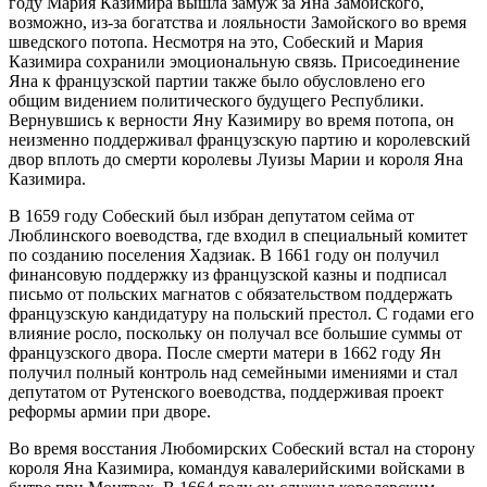
году Мария Казимира вышла замуж за Яна Замойского,
возможно, из-за богатства и лояльности Замойского во время
шведского потопа. Несмотря на это, Собеский и Мария
Казимира сохранили эмоциональную связь. Присоединение
Яна к французской партии также было обусловлено его
общим видением политического будущего Республики.
Вернувшись к верности Яну Казимиру во время потопа, он
неизменно поддерживал французскую партию и королевский
двор вплоть до смерти королевы Луизы Марии и короля Яна
Казимира.
В 1659 году Собеский был избран депутатом сейма от
Люблинского воеводства, где входил в специальный комитет
по созданию поселения Хадзиак. В 1661 году он получил
финансовую поддержку из французской казны и подписал
письмо от польских магнатов с обязательством поддержать
французскую кандидатуру на польский престол. С годами его
влияние росло, поскольку он получал все большие суммы от
французского двора. После смерти матери в 1662 году Ян
получил полный контроль над семейными имениями и стал
депутатом от Рутенского воеводства, поддерживая проект
реформы армии при дворе.
Во время восстания Любомирских Собеский встал на сторону
короля Яна Казимира, командуя кавалерийскими войсками в