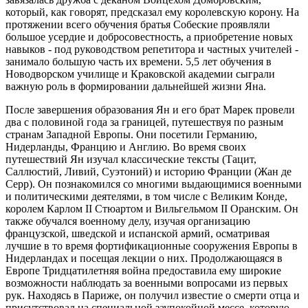
который, как говорят, предсказал ему королевскую корону. На
протяжении всего обучения братья Собеские проявляли
большое усердие и добросовестность, а приобретение новых
навыков - под руководством репетитора и частных учителей -
занимало большую часть их времени. 5,5 лет обучения в
Новодворском училище и Краковской академии сыграли
важную роль в формировании дальнейшей жизни Яна.
После завершения образования Ян и его брат Марек провели
два с половиной года за границей, путешествуя по разным
странам Западной Европы. Они посетили Германию,
Нидерланды, Францию и Англию. Во время своих
путешествий Ян изучал классические тексты (Тацит,
Саллюстий, Ливий, Суэтоний) и историю Франции (Жан де
Серр). Он познакомился со многими выдающимися военными
и политическими деятелями, в том числе с Великим Конде,
королем Карлом II Стюартом и Вильгельмом II Оранским. Он
также обучался военному делу, изучая организацию
французской, шведской и испанской армий, осматривая
лучшие в то время фортификационные сооружения Европы в
Нидерландах и посещая лекции о них. Продолжающаяся в
Европе Тридцатилетняя война предоставила ему широкие
возможности наблюдать за военными вопросами из первых
рук. Находясь в Париже, он получил известие о смерти отца и
присутствовал на специальной заупокойной мессе, которую