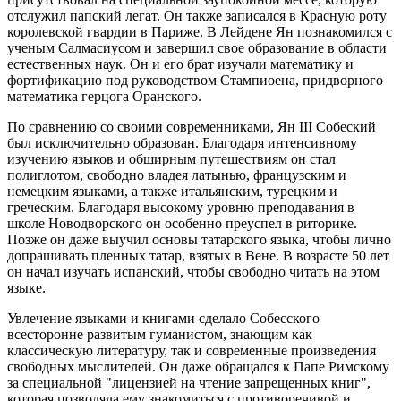
отслужил папский легат. Он также записался в Красную роту
королевской гвардии в Париже. В Лейдене Ян познакомился с
ученым Салмасиусом и завершил свое образование в области
естественных наук. Он и его брат изучали математику и
фортификацию под руководством Стампиоена, придворного
математика герцога Оранского.
По сравнению со своими современниками, Ян III Собеский
был исключительно образован. Благодаря интенсивному
изучению языков и обширным путешествиям он стал
полиглотом, свободно владея латынью, французским и
немецким языками, а также итальянским, турецким и
греческим. Благодаря высокому уровню преподавания в
школе Новодворского он особенно преуспел в риторике.
Позже он даже выучил основы татарского языка, чтобы лично
допрашивать пленных татар, взятых в Вене. В возрасте 50 лет
он начал изучать испанский, чтобы свободно читать на этом
языке.
Увлечение языками и книгами сделало Собесского
всесторонне развитым гуманистом, знающим как
классическую литературу, так и современные произведения
свободных мыслителей. Он даже обращался к Папе Римскому
за специальной "лицензией на чтение запрещенных книг",
которая позволяла ему знакомиться с противоречивой и