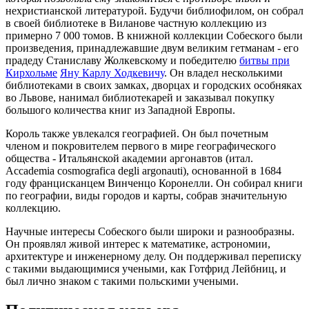
нехристианской литературой. Будучи библиофилом, он собрал
в своей библиотеке в Виланове частную коллекцию из
примерно 7 000 томов. В книжной коллекции Собеского были
произведения, принадлежавшие двум великим гетманам - его
прадеду Станиславу Жолкевскому и победителю
битвы при
Кирхольме
Яну Карлу Ходкевичу
. Он владел несколькими
библиотеками в своих замках, дворцах и городских особняках
во Львове, нанимал библиотекарей и заказывал покупку
большого количества книг из Западной Европы.
Король также увлекался географией. Он был почетным
членом и покровителем первого в мире географического
общества - Итальянской академии аргонавтов (итал.
Accademia cosmografica degli argonauti), основанной в 1684
году францисканцем Винченцо Коронелли. Он собирал книги
по географии, виды городов и карты, собрав значительную
коллекцию.
Научные интересы Собеского были широки и разнообразны.
Он проявлял живой интерес к математике, астрономии,
архитектуре и инженерному делу. Он поддерживал переписку
с такими выдающимися учеными, как Готфрид Лейбниц, и
был лично знаком с такими польскими учеными.