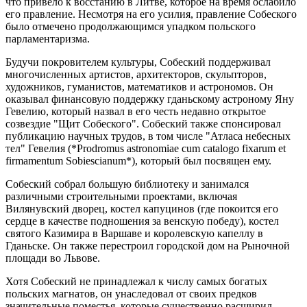
что привело к восстанию в Литве, которое на время ослабило
его правление. Несмотря на его усилия, правление Собеского
было отмечено продолжающимся упадком польского
парламентаризма.
Будучи покровителем культуры, Собеский поддерживал
многочисленных артистов, архитекторов, скульпторов,
художников, гуманистов, математиков и астрономов. Он
оказывал финансовую поддержку гданьскому астроному Яну
Гевелию, который назвал в его честь недавно открытое
созвездие "Щит Собеского". Собеский также спонсировал
публикацию научных трудов, в том числе "Атласа небесных
тел" Гевелия (*Prodromus astronomiae cum catalogo fixarum et
firmamentum Sobiescianum*), который был посвящен ему.
Собеский собрал большую библиотеку и занимался
различными строительными проектами, включая
Вилянувский дворец, костел капуцинов (где покоится его
сердце в качестве подношения за венскую победу), костел
святого Казимира в Варшаве и королевскую капеллу в
Гданьске. Он также перестроил городской дом на Рыночной
площади во Львове.
Хотя Собеский не принадлежал к числу самых богатых
польских магнатов, он унаследовал от своих предков
значительные поместья, которые существенно расширил