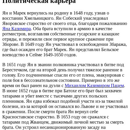
Политическая карьера
Ян и Марек вернулись на родину в 1648 году, узнав о
восстании Хмельницкого. Ян Собеский унаследовал
Яворовское староство от своего отца, благодаря пожалованию
Яна Казимира
. Оба брата вступили в армию в качестве
ротмистров, возглавляя собственные гусарские и казацкие
отряды, и пережили свое первое крупное сражение при
Зборове. В 1649 году Ян участвовал в освобождении Збаража,
где был осажден его брат Марек. Ян представлял Бельское
воеводство в Сейме 1649-1650 годов.
В 1651 году Ян в звании полковника участвовал в битве под
Берестечком, где на второй день получил тяжелое ранение в
голову. Его подчиненные спасли его от плена, эвакуировав с
поля боя в бессознательном состоянии. Примерно в это же
время он был ранен на дуэли с
Михаилом Казимиром Пацем
.
В июне 1652 года в битве при Батохе его брат был захвачен
татарами и убит вместе с тысячами других польских
пленников. Ян едва избежал подобной участи из-за тяжелой
болезни, из-за которой он оставался во Львове и не участвовал
в сражении. После смерти брата Ян вернул себе
Красноставское староство. В 1653 году он сражался с
татарами под Жванцем, движимый личной местью за смерть
брата. Он устроил несанкционированную засаду на