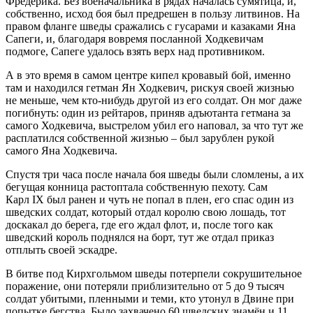
Фредерика. Без военачальника в рядах началась сумятица, и,
собственно, исход боя был предрешен в пользу литвинов. На
правом фланге шведы сражались с гусарами и казаками Яна
Сапеги, и, благодаря вовремя посланной Ходкевичам
подмоге, Сапеге удалось взять верх над противником.
А в это время в самом центре кипел кровавый бой, именно
там и находился гетман Ян Ходкевич, рискуя своей жизнью
не меньше, чем кто-нибудь другой из его солдат. Он мог даже
погибнуть: один из рейтаров, приняв адъютанта гетмана за
самого Ходкевича, выстрелом убил его наповал, за что тут же
расплатился собственной жизнью – был зарублен рукой
самого Яна Ходкевича.
Спустя три часа после начала боя шведы были сломлены, а их
бегущая конница растоптала собственную пехоту. Сам
Карл IX был ранен и чуть не попал в плен, его спас один из
шведских солдат, который отдал королю свою лошадь, тот
доскакал до берега, где его ждал флот, и, после того как
шведский король поднялся на борт, тут же отдал приказ
отплыть своей эскадре.
В битве под Кирхгольмом шведы потерпели сокрушительное
поражение, они потеряли приблизительно от 5 до 9 тысяч
солдат убитыми, пленными и теми, кто утонул в Двине при
попытке бегства. Было захвачено 60 шведских знамён и 11