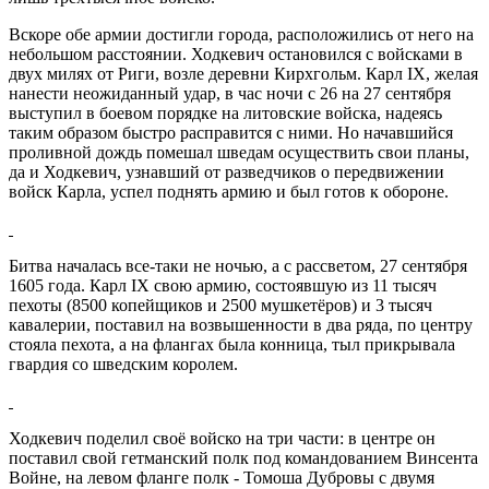
Вскоре обе армии достигли города, расположились от него на
небольшом расстоянии. Ходкевич остановился с войсками в
двух милях от Риги, возле деревни Кирхгольм. Карл IX, желая
нанести неожиданный удар, в час ночи с 26 на 27 сентября
выступил в боевом порядке на литовские войска, надеясь
таким образом быстро расправится с ними. Но начавшийся
проливной дождь помешал шведам осуществить свои планы,
да и Ходкевич, узнавший от разведчиков о передвижении
войск Карла, успел поднять армию и был готов к обороне.
Битва началась все-таки не ночью, а с рассветом, 27 сентября
1605 года. Карл IX свою армию, состоявшую из 11 тысяч
пехоты (8500 копейщиков и 2500 мушкетёров) и 3 тысяч
кавалерии, поставил на возвышенности в два ряда, по центру
стояла пехота, а на флангах была конница, тыл прикрывала
гвардия со шведским королем.
Ходкевич поделил своё войско на три части: в центре он
поставил свой гетманский полк под командованием Винсента
Войне, на левом фланге полк - Томоша Дубровы с двумя