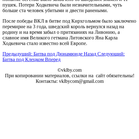
пушек. Потери Ходкевича были незначительными, чуть
больше ста человек убитыми и двести ранеными.
После победы ВКЛ в битве под Кирхгольмом было заключено
перемирие на 3 года, шведский король вернулся назад на
родину и на время забыл о притязаниях на Ливонию, а
славное имя Великого гетмана Литовского Яна Карла
Ходкевича стало известно всей Европе.
Предыдущий: Битва под Дюнамюнде
Назад
Следующий:
Битва под Клецком
Вперед
©vklby.com
При копировании материалов, ссылки на сайт обязательны!
Контакты: vklbycom@gmail.com