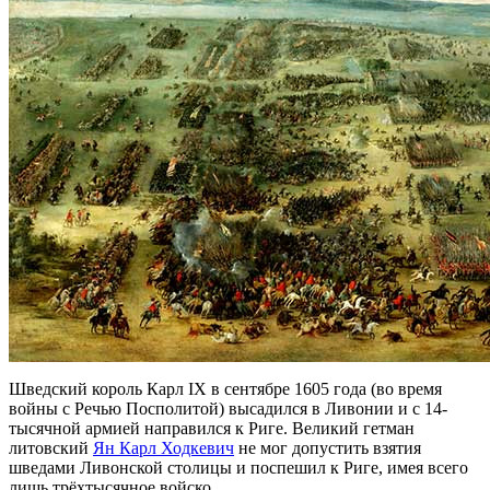
Шведский король Карл IX в сентябре 1605 года (во время
войны с Речью Посполитой) высадился в Ливонии и с 14-
тысячной армией направился к Риге. Великий гетман
литовский
Ян Карл Ходкевич
не мог допустить взятия
шведами Ливонской столицы и поспешил к Риге, имея всего
лишь трёхтысячное войско.