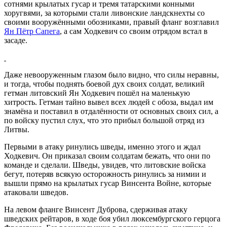
сотнями крылатых гусар и тремя татарскими конными
хоругвями, за которыми стали ливонские ландскнехты со
своими вооружёнными обозниками, правый фланг возглавил
Ян Пётр Сапега
, а сам Ходкевич со своим отрядом встал в
засаде.
Даже невооруженным глазом было видно, что силы неравны,
и тогда, чтобы поднять боевой дух своих солдат, великий
гетман литовский Ян Ходкевич пошёл на маленькую
хитрость. Гетман тайно вывел всех людей с обоза, выдал им
знамёна и поставил в отдалённости от основных своих сил, а
по войску пустил слух, что это прибыл большой отряд из
Литвы.
Первыми в атаку ринулись шведы, именно этого и ждал
Ходкевич. Он приказал своим солдатам бежать, что они по
команде и сделали. Шведы, увидев, что литовские войска
бегут, потеряв всякую осторожность ринулись за нимии и
вышли прямо на крылатых гусар Винсента Войне, которые
атаковали шведов.
На левом фланге Винсент Дуброва, сдерживая атаку
шведских рейтаров, в ходе боя убил люксембургского герцога