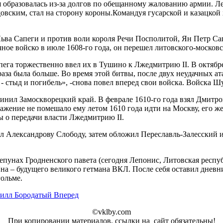
 образовалась из-за долгов по обещанному жалованию армии. Лет
вским, стал на сторону короны.Командуя гусарской и казацкой 
ьва Сапеги и против воли короля Речи Посполитой, Ян Петр С
ое войско в июле 1608-го года, он перешел литовского-москов
ега торжественно ввел их в Тушино к Лжедмитрию II. В октябре
за была больше. Во время этой битвы, после двух неудачных ата
ю - стыд и погибель», -снова повел вперед свои войска. Войска 
инил Замоскворецкий край. В феврале 1610-го года взял Дмитро
жение не помешало ему летом 1610 года идти на Москву, его ж
ы о передачи власти Лжедмитрию II.
л Александрову Слободу, затем обложил Переславль-Залесский и
Лепунах Гродненского павета (сегодня Лепонис, Литовская респ
 – будущего великого гетмана ВКЛ. После себя оставил дневник
ольме.
вилл Бородатый
Вперед
©vklby.com
При копировании материалов, ссылки на сайт обязательны!