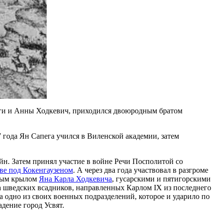
пеги и Анны Ходкевич, приходился двоюродным братом
 года Ян Сапега учился в Виленской академии, затем
йн. Затем принял участие в войне Речи Посполитой со
ве под Кокенгаузеном
. А через два года участвовал в разгроме
вым крылом
Яна Карла Ходкевича
, гусарскими и пятигорскими
а шведских всадников, направленных Карлом IX из последнего
а одно из своих военных подразделений, которое и ударило по
дение город Усвят.