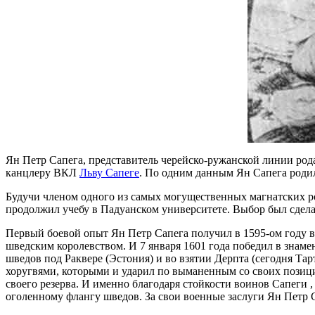
Ян Петр Сапега, представитель черейско-ружанской линии род
канцлеру ВКЛ
Льву Сапеге
. По одним данным Ян Сапега родил
Будучи членом одного из самых могущественных магнатских ро
продолжил учебу в Падуанском университете. Выбор был сдела
Первый боевой опыт Ян Петр Сапега получил в 1595-ом году в
шведским королевством. И 7 января 1601 года победил в знаме
шведов под Раквере (Эстония) и во взятии Дерпта (сегодня Тар
хоругвями, которыми и ударил по выманенным со своих позиц
своего резерва. И именно благодаря стойкости воинов Сапеги ,
оголенному флангу шведов. За свои военные заслуги Ян Петр С