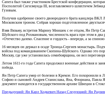
Сапега был также участником Брестской конфедерации, которая
Посполитой Сигизмунда III, возглавляемого шляхтичем Зебжидо
Гузовым.
Получив одобрение своего двоюродного брата канцлера ВКЛ Л
Московским троном. Собрав хорошо подготовленное двухтысячн
Взяв Вязьму, встретив Марину Мнишек с ее отцом, Ян Петр Сап
Шуйского под Рохмановым, численность врага при этом в два ра
«Отечество далеко. Спасение и гордость - впереди, а за спино
16 месяцев он держал в осаде Троица-Сергиев монастырь. Подч
войска под командованием Скопина-Шуйского. Однако это пора
Москву, где уже установилась семибоярщина, он вел переговор
Летом 1611-го года Сапега продолжил военные действия и заня
победа.
Ян Петр Сапега умер от болезни в Кремле. Его похоронили в 
Софию и сыновей Андрея Станислава, Яна, Флориана, Павла Яна
документ находится в государственном архиве Швеции в Стокг
Предыдущий: Ян Карл Ходкевич
Назад
Следующий: Ян Радзи