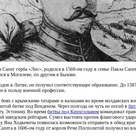
а Сапег герба «Лис», родился в 1569-ом году в семье Павла Са
ся в Могилеве, по другим в Быхове.
дов в Литве, он получил соответствующее образование. До 1587
н в пользу военной профессии.
 боях с крымскими татарами и валахами во время молдавских во
нитой битве под Венденом. Через полгода он чуть не погиб в
бит
ту, Эстония). Во время
битвы под Кирхгольмом
командовал пра
ий шведским рейтарам. Сумел выстоять против флангового удар
 у Яна Ходкевича появилась возможность отправить в обход враг
апега в 1606-ом году от короля Речи Посполитой получил во вла