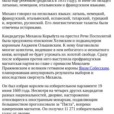
была еще ребенком (родилась в 1653 году). В Вене он овладел
латынью, немецким, итальянским и французским языками.
Михаил говорил на нескольких языках: латынь, немецкий,
французский, итальянский, испанский, татарский, турецкий
и, вероятно, русинский. Его лингвистические таланты были
отмечены историками.
Кандидатура Михаила Корыбута на престол Речи Посполитой
была предложена епископом Хелмским и подканцлером
коронным Анджеем Ольшовским. К нему благоволили
многие шляхтичи, видевшие в нем небогатого и неопытного
князя, который не будет угрожать их золотой свободе. Сразу
после избрания против него выступила профранцузская
магнатская партия во главе с примасом Миколаем
Пражмовским и великим гетманом короны
Яном Собесским
,
планировавшая аннулировать результаты выборов и
впоследствии свергнуть Михаила.
Он был избран королем на избирательном парламенте 19
июня 1669 года. Несмотря на четырех других кандидатов
разных национальностей, дворяне, настороженно
относящиеся к иностранным монархам, подавляющим
большинством проголосовали за "Пяста", вопреки
намерениям магнатов. Он получил 11 271 избирательный
голос от дворян.