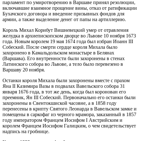
парламент по умиротворению в Варшаве принял резолюции,
включавшие взаимное прощение вины, отказ от ратификации
Бухачского договора и введение призывных фондов для
армии, а также выделение денег от папы на артиллерию.
Король Михал Корибут Вишневецкий умер от отравления
желудка в архиепископском дворце во Львове 10 ноября 1673
года. Новым королем 19 мая 1674 года был избран Иоанн III
Собеский. После смерти сердце короля Михала было
захоронено в Камальдольском монастыре в Белянах
(Варшава). Его внутренности были захоронены в стенах
Латинского собора во Львове, а тело было перевезено в
Варшаву 20 ноября.
Останки короля Михала были захоронены вместе с прахом
Яна II Казимира Вазы в подвалах Вавельского собора 31
января 1676 года, в тот же день, когда был коронован его
преемник, Ян III Собеский. Первоначально его останки были
захоронены в Свентокшиской часовне, а в 1858 году
перенесены в крипту Святого Леонарда в Вавельском замке и
помещены в саркофаг из черного мрамора, заказанный в 1857
году императором Францем Иосифом I Австрийским и
королем Францем Иосифом Галицким, о чем свидетельствует
надпись на гробнице.