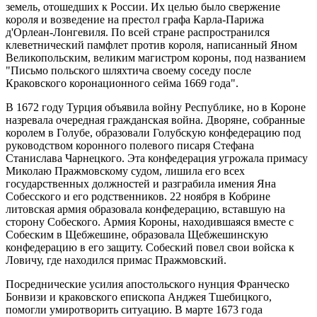
земель, отошедших к России. Их целью было свержение
короля и возведение на престол графа Карла-Парижа
д'Орлеан-Лонгевиля. По всей стране распространился
клеветнический памфлет против короля, написанный Яном
Великопольским, великим магистром короны, под названием
"Письмо польского шляхтича своему соседу после
Краковского коронационного сейма 1669 года".
В 1672 году Турция объявила войну Республике, но в Короне
назревала очередная гражданская война. Дворяне, собранные
королем в Голубе, образовали Голубскую конфедерацию под
руководством коронного полевого писаря Стефана
Станислава Чарнецкого. Эта конфедерация угрожала примасу
Миколаю Пражмовскому судом, лишила его всех
государственных должностей и разграбила имения Яна
Собесского и его родственников. 22 ноября в Кобрине
литовская армия образовала конфедерацию, вставшую на
сторону Собеского. Армия Короны, находившаяся вместе с
Собеским в Щебжешине, образовала Щебжешинскую
конфедерацию в его защиту. Собеский повел свои войска к
Ловичу, где находился примас Пражмовский.
Посреднические усилия апостольского нунция Франческо
Бонвизи и краковского епископа Анджея Тшебицкого,
помогли умиротворить ситуацию. В марте 1673 года