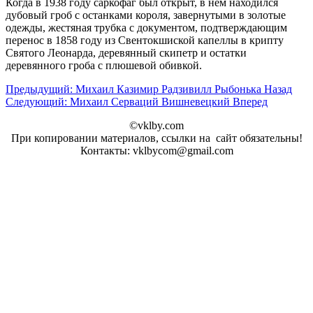
Когда в 1938 году саркофаг был открыт, в нем находился
дубовый гроб с останками короля, завернутыми в золотые
одежды, жестяная трубка с документом, подтверждающим
перенос в 1858 году из Свентокшиской капеллы в крипту
Святого Леонарда, деревянный скипетр и остатки
деревянного гроба с плюшевой обивкой.
Предыдущий: Михаил Казимир Радзивилл Рыбонька
Назад
Следующий: Михаил Серваций Вишневецкий
Вперед
©vklby.com
При копировании материалов, ссылки на сайт обязательны!
Контакты: vklbycom@gmail.com