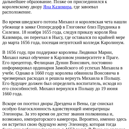
дальнейшее образование. Позже он присоединился к
королевскому двору
Яна Казимира
, где завоевал
расположение.
Во время шведского потопа Михаил и королевская чета нашли
убежище в замке Опперсдорф в Глоговеке близ Прудника в
Силезии. 18 ноября 1655 года, следуя приказу короля Яна
Казимира, он переехал в Нысу, где оставался по крайней мере
до марта 1656 года, посещая иезуитский колледж Каролинум.
В 1656 году, при поддержке королевы Людвики Марии,
Михаил начал обучение в Карловом университете в Праге.
Его прецептор, Фелициан Дунин Вонсович, постоянно
информировал ординария Замойского об успехах Михаила в
учебе. Однако в 1660 году королева обвинила Вонсовича в
чрезмерных расходах и решила вернуть Михаила в Польшу.
Его будущее должен был определить воспитатель, исходя из
его способностей. Михаил вернулся в Польшу до 19 июня
1660 года.
Вскоре он посетил дворы Дрездена и Вены, где снискал
особую благосклонность вдовствующей императрицы
Элеоноры. За это время он достиг звания полковника и,
возможно, императорского камергера. Вероятно, именно здесь
он встретил свою будущую жену Элеонору, которая тогда