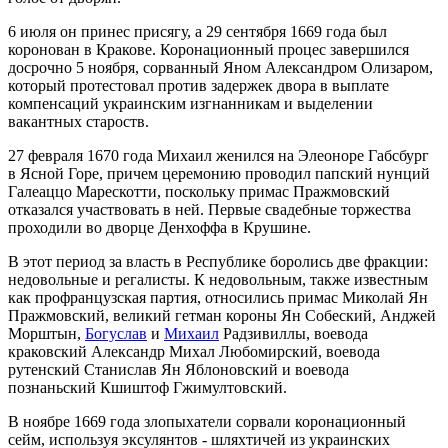
6 июля он принес присягу, а 29 сентября 1669 года был
коронован в Кракове. Коронационный процес завершился
досрочно 5 ноября, сорванный Яном Александром Олизаром,
который протестовал против задержек двора в выплате
компенсаций украинским изгнанникам и выделении
вакантных староств.
27 февраля 1670 года Михаил женился на Элеоноре Габсбург
в Ясной Горе, причем церемонию проводил папский нунций
Галеаццо Марескотти, поскольку примас Пражмовский
отказался участвовать в ней. Первые свадебные торжества
проходили во дворце Денхоффа в Крушине.
В этот период за власть в Республике боролись две фракции:
недовольные и регалисты. К недовольным, также известным
как профранцузская партия, относились примас Миколай Ян
Пражмовский, великий гетман короны Ян Собеский, Анджей
Морштын,
Богуслав
и
Михаил
Радзивиллы, воевода
краковский Александр Михал Любомирский, воевода
рутенский Станислав Ян Яблоновский и воевода
познаньский Кшиштоф Гжимултовский.
В ноябре 1669 года злопыхатели сорвали коронационный
сейм, используя эксулянтов - шляхтичей из украинских