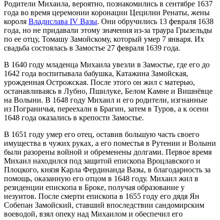
Родители Михаила, вероятно, познакомились в сентябре 1637
года во время церемонии коронации Цецилии Ренаты, жены
короля
Владислава IV Вазы
. Они обручились 13 февраля 1638
года, но не придавали этому значения из-за траура Грызельды
по ее отцу, Томашу Замойскому, который умер 7 января. Их
свадьба состоялась в Замостье 27 февраля 1639 года.
В 1640 году младенца Михаила увезли в Замостье, где его до
1642 года воспитывала бабушка, Катажина Замойская,
урожденная Острожская. После этого он жил с матерью,
останавливаясь в Лубно, Пшилуке, Белом Камне и Вишнёвце
на Волыни. В 1648 году Михаил и его родители, изгнанные
из Пограничья, переехали в Брагин, затем в Туров, а к осени
1648 года оказались в крепости Замостье.
В 1651 году умер его отец, оставив большую часть своего
имущества в чужих руках, а его поместья в Рутении и Волыни
были разорены войной и обременены долгами. Первое время
Михаил находился под защитой епископа Вроцлавского и
Плоцкого, князя Карла Фердинанда Вазы, в благодарность за
помощь, оказанную его отцом в 1648 году. Михаил жил в
резиденции епископа в Броке, получая образование у
иезуитов. После смерти епископа в 1655 году его дядя Ян
Собепан Замойский, ставший впоследствии сандомирским
воеводой, взял опеку над Михаилом и обеспечил его