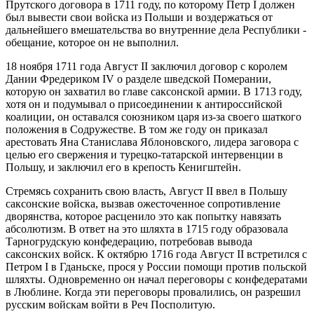
Прутского договора в 1711 году, по которому Петр I должен
был вывести свои войска из Польши и воздержаться от
дальнейшего вмешательства во внутренние дела Республики -
обещание, которое он не выполнил.
18 ноября 1711 года Август II заключил договор с королем
Дании Фредериком IV о разделе шведской Померании,
которую он захватил во главе саксонской армии. В 1713 году,
хотя он и подумывал о присоединении к антироссийской
коалиции, он оставался союзником царя из-за своего шаткого
положения в Содружестве. В том же году он приказал
арестовать Яна Станислава Яблоновского, лидера заговора с
целью его свержения и турецко-татарской интервенции в
Польшу, и заключил его в крепость Кенигштейн.
Стремясь сохранить свою власть, Август II ввел в Польшу
саксонские войска, вызвав ожесточенное сопротивление
дворянства, которое расценило это как попытку навязать
абсолютизм. В ответ на это шляхта в 1715 году образовала
Тарногрудскую конфедерацию, потребовав вывода
саксонских войск. К октябрю 1716 года Август II встретился с
Петром I в Гданьске, прося у России помощи против польской
шляхты. Одновременно он начал переговоры с конфедератами
в Люблине. Когда эти переговоры провалились, он разрешил
русским войскам войти в Реч Посполитую.