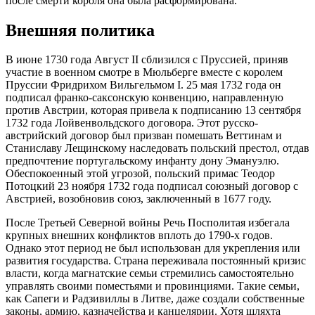
после смерти короля она была расформирована.
Внешняя политика
В июне 1730 года Август II сблизился с Пруссией, приняв
участие в военном смотре в Мюльберге вместе с королем
Пруссии Фридрихом Вильгельмом I. 25 мая 1732 года он
подписал франко-саксонскую конвенцию, направленную
против Австрии, которая привела к подписанию 13 сентября
1732 года Лойвенвольдского договора. Этот русско-
австрийский договор был призван помешать Веттинам и
Станиславу Лещинскому наследовать польский престол, отдав
предпочтение португальскому инфанту дону Эмануэлю.
Обеспокоенный этой угрозой, польский примас Теодор
Потоцкий 23 ноября 1732 года подписал союзный договор с
Австрией, возобновив союз, заключенный в 1677 году.
После Третьей Северной войны Речь Посполитая избегала
крупных внешних конфликтов вплоть до 1790-х годов.
Однако этот период не был использован для укрепления или
развития государства. Страна переживала постоянный кризис
власти, когда магнатские семьи стремились самостоятельно
управлять своими поместьями и провинциями. Такие семьи,
как Сапеги и Радзивиллы в Литве, даже создали собственные
законы, армию, казначейства и канцелярии. Хотя шляхта