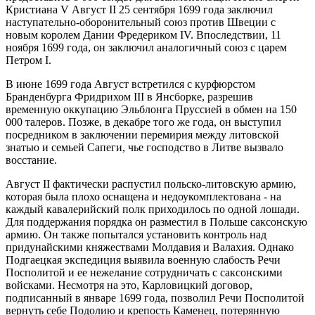
Кристиана V Август II 25 сентября 1699 года заключил
наступательно-оборонительный союз против Швеции с
новым королем Дании Фредериком IV. Впоследствии, 11
ноября 1699 года, он заключил аналогичный союз с царем
Петром I.
В июне 1699 года Август встретился с курфюрстом
Бранденбурга Фридрихом III в Янсборке, разрешив
временную оккупацию Эльблонга Пруссией в обмен на 150
000 талеров. Позже, в декабре того же года, он выступил
посредником в заключении перемирия между литовской
знатью и семьей Сапеги, чье господство в Литве вызвало
восстание.
Август II фактически распустил польско-литовскую армию,
которая была плохо оснащена и недоукомплектована - на
каждый кавалерийский полк приходилось по одной лошади.
Для поддержания порядка он разместил в Польше саксонскую
армию. Он также попытался установить контроль над
придунайскими княжествами Молдавия и Валахия. Однако
Подгаецкая экспедиция выявила военную слабость Речи
Посполитой и ее нежелание сотрудничать с саксонскими
войсками. Несмотря на это, Карловицкий договор,
подписанный в январе 1699 года, позволил Речи Посполитой
вернуть себе Подолию и крепость Каменец, потерянную