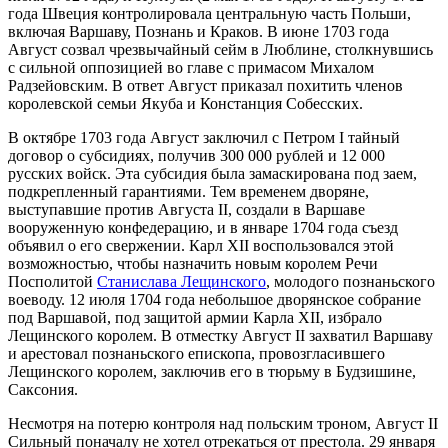
года Швеция контролировала центральную часть Польши,
включая Варшаву, Познань и Краков. В июне 1703 года
Август созвал чрезвычайный сейм в Люблине, столкнувшись
с сильной оппозицией во главе с примасом Михалом
Радзейовским. В ответ Август приказал похитить членов
королевской семьи Якуба и Констанция Собесских.
В октябре 1703 года Август заключил с Петром I тайный
договор о субсидиях, получив 300 000 рублей и 12 000
русских войск. Эта субсидия была замаскирована под заем,
подкрепленный гарантиями. Тем временем дворяне,
выступавшие против Августа II, создали в Варшаве
вооруженную конфедерацию, и в январе 1704 года съезд
объявил о его свержении. Карл XII воспользовался этой
возможностью, чтобы назначить новым королем Речи
Посполитой
Станислава Лещинского
, молодого познаньского
воеводу. 12 июля 1704 года небольшое дворянское собрание
под Варшавой, под защитой армии Карла XII, избрало
Лещинского королем. В отместку Август II захватил Варшаву
и арестовал познаньского епископа, провозгласившего
Лещинского королем, заключив его в тюрьму в Будзишине,
Саксония.
Несмотря на потерю контроля над польским троном, Август II
Сильный поначалу не хотел отрекаться от престола. 29 января