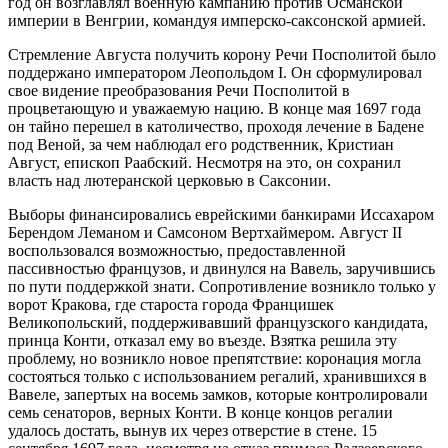
год он возглавлял военную кампанию против Османской
империи в Венгрии, командуя имперско-саксонской армией.
Стремление Августа получить корону Речи Посполитой было
поддержано императором Леопольдом I. Он сформулировал
свое видение преобразования Речи Посполитой в
процветающую и уважаемую нацию. В конце мая 1697 года
он тайно перешел в католичество, проходя лечение в Бадене
под Веной, за чем наблюдал его родственник, Кристиан
Август, епископ Раабский. Несмотря на это, он сохранил
власть над лютеранской церковью в Саксонии.
Выборы финансировались еврейскими банкирами Иссахаром
Берендом Леманом и Самсоном Вертхаймером. Август II
воспользовался возможностью, предоставленной
пассивностью французов, и двинулся на Вавель, заручившись
по пути поддержкой знати. Сопротивление возникло только у
ворот Кракова, где староста города Францишек
Великопольский, поддерживавший французского кандидата,
принца Конти, отказал ему во въезде. Взятка решила эту
проблему, но возникло новое препятствие: коронация могла
состояться только с использованием регалий, хранившихся в
Вавеле, запертых на восемь замков, которые контролировали
семь сенаторов, верных Конти. В конце концов регалии
удалось достать, вынув их через отверстие в стене. 15