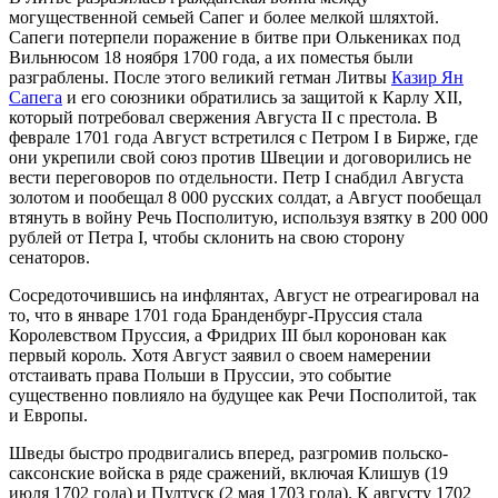
могущественной семьей Сапег и более мелкой шляхтой.
Сапеги потерпели поражение в битве при Олькениках под
Вильнюсом 18 ноября 1700 года, а их поместья были
разграблены. После этого великий гетман Литвы
Казир Ян
Сапега
и его союзники обратились за защитой к Карлу XII,
который потребовал свержения Августа II с престола. В
феврале 1701 года Август встретился с Петром I в Бирже, где
они укрепили свой союз против Швеции и договорились не
вести переговоров по отдельности. Петр I снабдил Августа
золотом и пообещал 8 000 русских солдат, а Август пообещал
втянуть в войну Речь Посполитую, используя взятку в 200 000
рублей от Петра I, чтобы склонить на свою сторону
сенаторов.
Сосредоточившись на инфлянтах, Август не отреагировал на
то, что в январе 1701 года Бранденбург-Пруссия стала
Королевством Пруссия, а Фридрих III был коронован как
первый король. Хотя Август заявил о своем намерении
отстаивать права Польши в Пруссии, это событие
существенно повлияло на будущее как Речи Посполитой, так
и Европы.
Шведы быстро продвигались вперед, разгромив польско-
саксонские войска в ряде сражений, включая Клишув (19
июля 1702 года) и Пултуск (2 мая 1703 года). К августу 1702