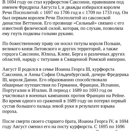
В 1694 году он стал курфюрстом Саксонии, правившим под
именем Фридриха Августа I, и дважды избирался королем
Речи Посполитой: с 1697 по 1706 год и с 1709 по 1733 год. Он
был первым королем Речи Посполитой из саксонской
династии Веттинов. Его прозвище «Сильный» связано с его
известной физической силой, которая, по слухам, позволяла
ему гнуть подковы голыми руками.
По божественному праву он носил титулы короля Польши,
великого князя Литовского и других территорий, а также
герцога Саксонии, Юлиха, Клеве, Берга и различных других
областей, наряду с титулами в Священной Римской империи.
Август II родился в семье Иоанна Георга III, курфюрста
Саксонии, и Анны Софии Ольденбургской, дочери Фредерика
III, короля Дании. Его образованию способствовали
обширные путешествия по Германии, Франции, Испании,
Португалии и Италии. В период с 1689 по 1693 год он
участвовал в военных кампаниях против Франции на Рейне.
Во время одного из сражений в 1689 году он потерял первый
сустав большого пальца левой руки в результате взрыва
пороха.
После смерти своего старшего брата, Иоанна Георга IV, в 1694
году Август сменил его на посту курфюрста. С 1695 по 1696