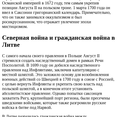
Османской империей в 1672 году, тем самым укрепив
позиции Августа II на польском троне. 1 марта 1700 года он
ввел в Саксонии григорианский календарь. Примечательно,
что он также занимался оккультизмом и был
росикрусианином, что отражает увлечение эпохи
мистицизмом.
Северная война и гражданская война в
Литве
С самого начала своего правления в Польше Август II
стремился создать наследственный домен в рамках Речи
Посполитой. В 1699 году он добился наследственного
правления над Инфлянтами, заключив капитуляцию с
местной шляхтой. Это заложило основу для возобновления
военных действий со Швецией в 1700 году в союзе с Россией,
с целью вернуть Инфлянты и укрепить свою власть над
польской шляхтой, а в конечном итоге установить
абсолютистское правление. Однако попытки саксонцев
захватить Ригу, крупнейший порт региона, были пресечены
шведскими войсками, которые также разгромили русские
войска в битве под Нарвой.
В Литве разразилась гражданская война между