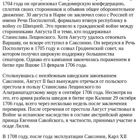
1704 года он организовал Сандомирскую конфедерацию,
сплотив своих сторонников и объявив общее оборонительное
движение. 30 августа в Нарве он заключил союз с Россией от
имени Речи Посполитой, формально втянув республику в
войну со Швецией. Это привело к гражданской войне между
сторонниками Августа II и теми, кто поддерживал
Станислава Лещинского. Хотя Августу удалось отвоевать
Варшаву, он вскоре отступил в Саксонию. Он вернулся в Речь
Посполитую в 1705 году и созвал Гродненский совет, на
котором получил широкую поддержку большинства
сенаторов. Однако его кампания закончилась поражением в
битве при Вшове 13 февраля 1706 года.
Столкнувшись с неизбежным шведским завоеванием
Саксонии, Август II был вынужден отречься от польского
престола в пользу Станислава Лещинского по
Альтранштадтскому миру в сентябре 1706 года. Несмотря на
это, его армия разбила шведов в битве при Калише 29 октября
1706 года, всего через несколько недель после заключения
перемирия. После отречения от престола Август участвовал в
Войне за испанское наследство в составе австрийской армии
принца Евгения Савойского, в частности, принимал участие в
осаде Лилля.
В 1708 году, после года эксплуатации Саксонии, Карл XII