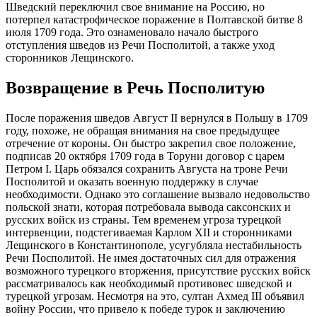
Шведский переключил свое внимание на Россию, но
потерпел катастрофическое поражение в Полтавской битве 8
июля 1709 года. Это ознаменовало начало быстрого
отступления шведов из Речи Посполитой, а также уход
сторонников Лещинского.
Возвращение в Речь Посполитую
После поражения шведов Август II вернулся в Польшу в 1709
году, похоже, не обращая внимания на свое предыдущее
отречение от короны. Он быстро закрепил свое положение,
подписав 20 октября 1709 года в Торуни договор с царем
Петром I. Царь обязался сохранить Августа на троне Речи
Посполитой и оказать военную поддержку в случае
необходимости. Однако это соглашение вызвало недовольство
польской знати, которая потребовала вывода саксонских и
русских войск из страны. Тем временем угроза турецкой
интервенции, подстегиваемая Карлом XII и сторонниками
Лещинского в Константинополе, усугубляла нестабильность
Речи Посполитой. Не имея достаточных сил для отражения
возможного турецкого вторжения, присутствие русских войск
рассматривалось как необходимый противовес шведской и
турецкой угрозам. Несмотря на это, султан Ахмед III объявил
войну России, что привело к победе турок и заключению