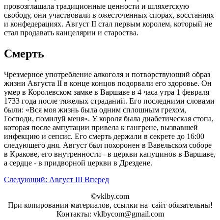
провозглашала традиционные ценности и шляхетскую
свободу, они участвовали в ожесточенных спорах, восстаниях
и конфедерациях. Август II стал первым королем, который не
стал продавать канцелярии и староства.
Смерть
Чрезмерное употребление алкоголя и потворствующий образ
жизни Августа II в конце концов подорвали его здоровье. Он
умер в Королевском замке в Варшаве в 4 часа утра 1 февраля
1733 года после тяжелых страданий. Его последними словами
были: «Вся моя жизнь была одним сплошным грехом,
Господи, помилуй меня». У короля была диабетическая стопа,
которая после ампутации привела к гангрене, вызвавшей
инфекцию и сепсис. Его смерть держали в секрете до 16:00
следующего дня. Август был похоронен в Вавельском соборе
в Кракове, его внутренности - в церкви капуцинов в Варшаве,
а сердце - в придворной церкви в Дрездене.
Следующий: Август III
Вперед
©vklby.com
При копировании материалов, ссылки на сайт обязательны!
Контакты: vklbycom@gmail.com