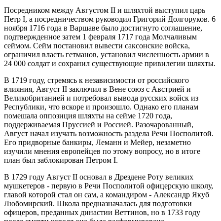
Посредником между Августом II и шляхтой выступил царь
Петр I, а посредничеством руководил Григорий Долгоруков. 6
ноября 1716 года в Варшаве было достигнуто соглашение,
подтвержденное затем 1 февраля 1717 года Молчаливым
сеймом. Сейм постановил вывести саксонские войска,
ограничил власть гетманов, установил численность армии в
24 000 солдат и сохранил существующие привилегии шляхты.
В 1719 году, стремясь к независимости от российского
влияния, Август II заключил в Вене союз с Австрией и
Великобританией и потребовал вывода русских войск из
Республики, что вскоре и произошло. Однако его планам
помешала оппозиция шляхты на сейме 1720 года,
поддерживаемая Пруссией и Россией. Разочарованный,
Август начал изучать возможность раздела Речи Посполитой.
Его придворные банкиры, Леманн и Мейер, незаметно
изучили мнения европейцев по этому вопросу, но в итоге
план был заблокирован Петром I.
В 1729 году Август II основал в Дрездене Роту великих
мушкетеров - первую в Речи Посполитой офицерскую школу,
главой которой стал он сам, а командиром - Александр Якуб
Любомирский. Школа предназначалась для подготовки
офицеров, преданных династии Веттинов, но в 1733 году