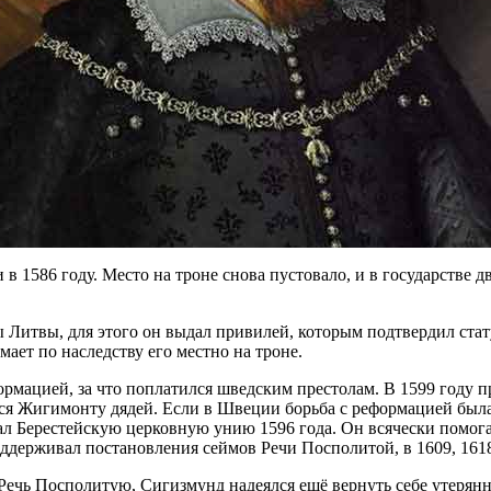
 1586 году. Место на троне снова пустовало, и в государстве д
Литвы, для этого он выдал привилей, которым подтвердил стату
мает по наследству его местно на троне.
ормацией, за что поплатился шведским престолам. В 1599 году пр
ся Жигимонту дядей. Если в Швеции борьба с реформацией была
жал Берестейскую церковную унию 1596 года. Он всячески помог
оддерживал постановления сеймов Речи Посполитой, в 1609, 161
 Речь Посполитую, Сигизмунд надеялся ещё вернуть себе утерян