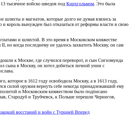
т 13 тысячное войско шведов под
Кирхгольмом
. Это была
 шляхты и магнатов, которые долго не думая взялись за
 и король вынужден был отказаться от реформы власти в свою
натами и шляхтой. В это время в Московском княжестве
I, но когда последнему не удалось захватить Москву, он сам
дошли к Москве, где случился переворот, и сын Сигизмунда
л сына в Москву, он хотел добиться личной унии с
ислава.
, которое в 1612 году освободила Москву, а в 1613 году,
лся силой оружия вернуть себе некогда принадлежавший ему
Посполитой и Московским княжеством было подписано
ав, Стародуб и Трубчевск, к Польше перешли Чернигов,
азацкий восстаний и войн с Турцией
Вперед