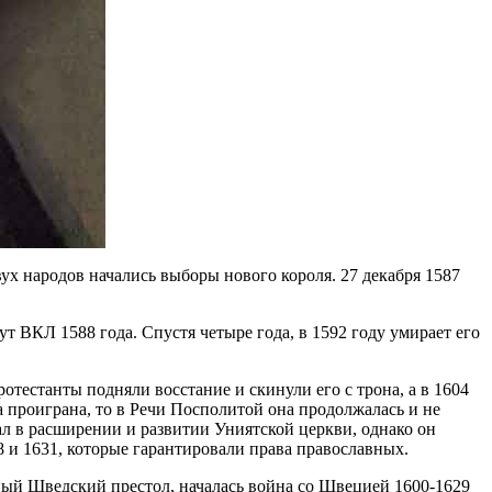
вух народов начались выборы нового короля. 27 декабря 1587
т ВКЛ 1588 года. Спустя четыре года, в 1592 году умирает его
отестанты подняли восстание и скинули его с трона, а в 1604
 проиграна, то в Речи Посполитой она продолжалась и не
ал в расширении и развитии Униятской церкви, однако он
8 и 1631, которые гарантировали права православных.
ный Шведский престол, началась война со Швецией 1600-1629