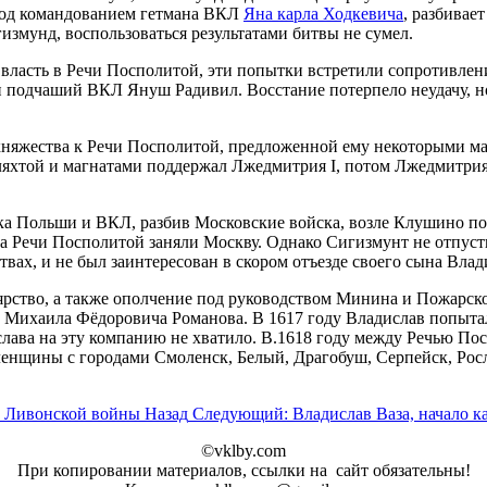
 под командованием гетмана ВКЛ
Яна карла Ходкевича
, разбивае
гизмунд, воспользоваться результатами битвы не сумел.
ласть в Речи Посполитой, эти попытки встретили сопротивление
 подчаший ВКЛ Януш Радивил. Восстание потерпело неудачу, но
няжества к Речи Посполитой, предложенной ему некоторыми маг
ляхтой и магнатами поддержал Лжедмитрия I, потом Лжедмитрия I
ка Польши и ВКЛ, разбив Московские войска, возле Клушино по
а Речи Посполитой заняли Москву. Однако Сигизмунт не отпусти
вах, и не был заинтересован в скором отъезде своего сына Влад
рство, а также ополчение под руководством Минина и Пожарского
, Михаила Фёдоровича Романова. В 1617 году Владислав попыта
ислава на эту компанию не хватило. В.1618 году между Речью 
енщины с городами Смоленск, Белый, Драгобуш, Серпейск, Росл
е Ливонской войны
Назад
Следующий: Владислав Ваза, начало к
©vklby.com
При копировании материалов, ссылки на сайт обязательны!