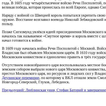
года. В 1605 году четырёхтысячное войско Речи Посполитой,
великая победа, которая пронеслась по всей Европе, однако Си
Наряду с войной со Швецией король попытался укрепить свою в
оружие. Восстание возглавил воевода Николай Зебжидовский и
пользу.
Позже Сигизмунд увлёкся идеей присоединения Московского к
началось так называемое «Смутное время» и король вместе с ш
начал готовится к войне.
В 1609 году началась война Речи Посполитой с Москвой. Войс
Владислав был объявлен Московским царём. В 1610 году войск
Московским княжеством и единолично править в трёх государст
Отсутствием новоизбранного царя воспользовалась местное боя
земским собором выбрали нового царя Московского княжества
престол Московского царя, но ресурсов и людских сил у Влад
Деулинское перемирие
, по которому к ВКЛ отошли земли Смол
Новгород-Северский, Глухов, Лебединск.
Предыдущий: Люблинская уния, Стефан Баторий и завершени