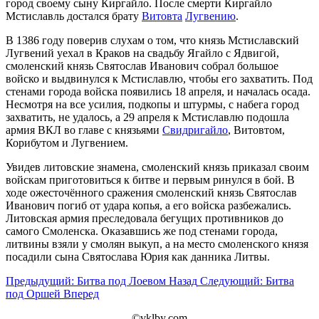
город своему сыну Киргайло. После смерти Киргайло
Мстиславль достался брату
Витовта
Лугвению
.
В 1386 году поверив слухам о том, что князь Мстиславский
Лугвений уехал в Краков на свадьбу Ягайло с Ядвигой,
смоленский князь Святослав Иванович собрал большое
войско и выдвинулся к Мстиславлю, чтобы его захватить. Под
стенами города войска появились 18 апреля, и началась осада.
Несмотря на все усилия, подкопы и штурмы, с набега город
захватить, не удалось, а 29 апреля к Мстиславлю подошла
армия ВКЛ во главе с князьями
Свидригайло
, Витовтом,
Корибутом и Лугвением.
Увидев литовские знамена, смоленский князь приказал своим
войскам приготовиться к битве и первым ринулся в бой. В
ходе ожесточённого сражения смоленский князь Святослав
Иванович погиб от удара копья, а его войска разбежались.
Литовская армия преследовала бегущих противников до
самого Смоленска. Оказавшись же под стенами города,
литвины взяли у смолян выкуп, а на место смоленского князя
посадили сына Святослава Юрия как данника Литвы.
Предыдущий: Битва под Лоевом
Назад
Следующий: Битва
под Оршей
Вперед
©vklby.com