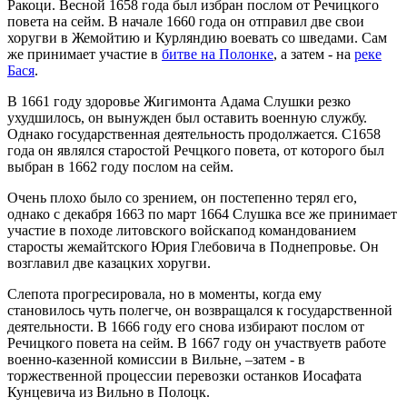
Ракоци. Весной 1658 года был избран послом от Речицкого
повета на сейм. В начале 1660 года он отправил две свои
хоругви в Жемойтию и Курляндию воевать со шведами. Сам
же принимает участие в
битве на Полонке
, а затем - на
реке
Бася
.
В 1661 году здоровье Жигимонта Адама Слушки резко
ухудшилось, он вынужден был оставить военную службу.
Однако государственная деятельность продолжается. С1658
года он являлся старостой Речцкого повета, от которого был
выбран в 1662 году послом на сейм.
Очень плохо было со зрением, он постепенно терял его,
однако с декабря 1663 по март 1664 Слушка все же принимает
участие в походе литовского войскапод командованием
старосты жемайтского Юрия Глебовича в Поднепровье. Он
возглавил две казацких хоругви.
Слепота прогресировала, но в моменты, когда ему
становилось чуть полегче, он возвращался к государственной
деятельности. В 1666 году его снова избирают послом от
Речицкого повета на сейм. В 1667 году он участвуетв работе
военно-казенной комиссии в Вильне, –затем - в
торжественной процессии перевозки останков Иосафата
Кунцевича из Вильно в Полоцк.