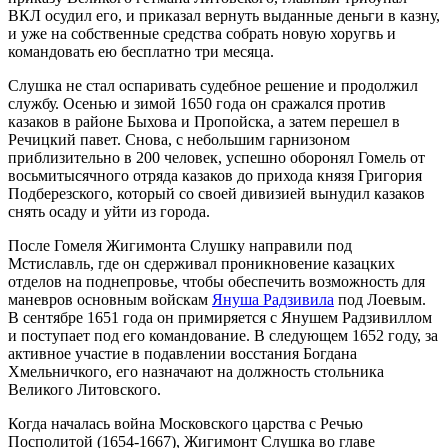
ВКЛ осудил его, и приказал вернуть выданные деньги в казну,
и уже на собственные средства собрать новую хоругвь и
командовать ею бесплатно три месяца.
Слушка не стал оспаривать судебное решение и продолжил
службу. Осенью и зимой 1650 года он сражался против
казаков в районе Быхова и Пропойска, а затем перешел в
Речицкий павет. Снова, с небольшим гарнизоном
приблизительно в 200 человек, успешно оборонял Гомель от
восьмитысячного отряда казаков до прихода князя Григория
Подберезского, который со своей дивизией вынудил казаков
снять осаду и уйти из города.
После Гомеля Жигимонта Слушку направили под
Мстиславль, где он сдерживал проникновение казацких
отделов на поднепровье, чтобы обеспечить возможность для
маневров основным войскам
Януша Радзивила
под Лоевым.
В сентябре 1651 года он примиряется с Янушем Радзивиллом
и поступает под его командование. В следующем 1652 году, за
активное участие в подавлении восстания Богдана
Хмельничкого, его назначают на должность стольника
Великого Литовского.
Когда началась война Московского царства с Речью
Посполитой (1654-1667), Жигимонт Слушка во главе