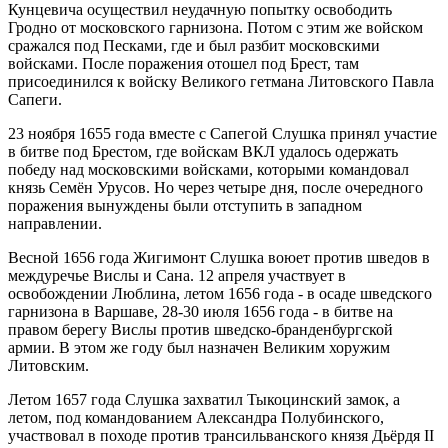
Кунцевича осуществил неудачную попытку освободить
Гродно от московского гарнизона. Потом с этим же войском
сражался под Песками, где и был разбит московскими
войсками. После поражения отошел под Брест, там
присоединился к войску Великого гетмана Литовского Павла
Сапеги.
23 ноября 1655 года вместе с Сапегой Слушка принял участие
в битве под Брестом, где войскам ВКЛ удалось одержать
победу над московскими войсками, которыми командовал
князь Семён Урусов. Но через четыре дня, после очередного
поражения вынуждены были отступить в западном
направлении.
Весной 1656 года Жигимонт Слушка воюет против шведов в
междуречье Вислы и Сана. 12 апреля участвует в
освобождении Люблина, летом 1656 года - в осаде шведского
гарнизона в Варшаве, 28-30 июля 1656 года - в битве на
правом берегу Вислы против шведско-бранденбургской
армии. В этом же году был назначен Великим хоружим
Литовским.
Летом 1657 года Слушка захватил Тыкоцинский замок, а
летом, под командованием Александра Полубинского,
участвовал в походе против трансильванского князя Дьёрдя ІІ