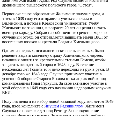
дали имя Жигимонт Адам. Род Слушек является носителем
древнейшего рыцарского польского герба “Остоя".
Первоночальное образование Жигимонт получил дома, а
затем в 1639 году его отправили учиться сначала в
Виленский, а потом в Краковский университет. Учебу
Жигимонт не закончил, в возрасте 20 лет он решил начать
военную карьеру. Собрав на собственные средства хорошо
обученный отряд, он отправляется защищать земли ВКЛ от
восставших козаков и крестьян Богдана Хмельницкого.
Одним из первых, психологически очень сложных, было
решение выдать казачьему отряду Хмельницкого евреев,
искавших защиты за крепостными стенами Гомеля, чтобы
защитить осажденный город в 1648 году. В течение
нескольких лет Гомель то и дело переходил из рук в руки. В
декабре того же 1648 года Слушка принимает участие в
успешной обороне Старого Быхова от казацких войск под
командованием Ильи Гаркуши. За свое активное участие в
этой обороне в 1649 году его назначили надворным хоружим
ВКЛ.
Получив деньги на набор новой казацкой хоругви, летом 1649
года, из-за конфликта с
Янушем Радзивиллом
, Жигимонт
Слушка не повел солдат под Речицу. За неподчинение
приказу Великого гетмана Литовского, главный трибунал