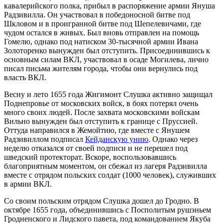
кавалерийского полка, прибыл в распоряжение армии Януша
Радзивилла. Он участвовал в победоносной битве под
Шкловом и в проигранной битве под Шепелевичами, где
чудом остался в живых. Был вновь отправлен на помощь
Гомелю, однако под натиском 30-тысячной армии Ивана
Золоторенко вынужден был отступить. Присоединившись к
основным силам ВКЛ, участвовал в осаде Могилева, лично
писал письма жителям города, чтобы они вернулись под
власть ВКЛ.
Весну и лето 1655 года Жигимонт Слушка активно защищал
Поднепровье от московских войск, в боях потерял очень
много своих людей. После захвата московскими войскам
Вильно вынужден был отступить к границе с Пруссией.
Оттуда направился в Жемойтию, где вместе с Янушем
Радзивиллом подписал
Кейданскую унию
. Однако через
неделю отказался от своей подписи и не перешел под
шведский протекторат. Вскоре, воспользовавшись
благоприятным моментом, он сбежал из лагеря Радзивилла
вместе с отрядом польских солдат (1000 человек), служивших
в армии ВКЛ.
Со своим польским отрядом Слушка дошел до Гродно. В
октябре 1655 года, объединившись с Посполитым рушэньем
Гродненского и Лидского павета, под командованием Якуба