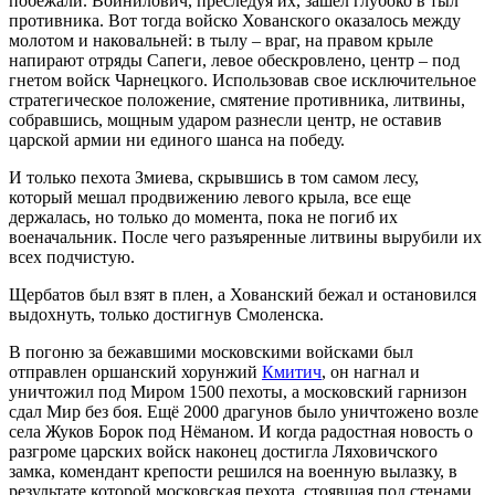
побежали. Войнилович, преследуя их, зашел глубоко в тыл
противника. Вот тогда войско Хованского оказалось между
молотом и наковальней: в тылу – враг, на правом крыле
напирают отряды Сапеги, левое обескровлено, центр – под
гнетом войск Чарнецкого. Использовав свое исключительное
стратегическое положение, смятение противника, литвины,
собравшись, мощным ударом разнесли центр, не оставив
царской армии ни единого шанса на победу.
И только пехота Змиева, скрывшись в том самом лесу,
который мешал продвижению левого крыла, все еще
держалась, но только до момента, пока не погиб их
военачальник. После чего разъяренные литвины вырубили их
всех подчистую.
Щербатов был взят в плен, а Хованский бежал и остановился
выдохнуть, только достигнув Смоленска.
В погоню за бежавшими московскими войсками был
отправлен оршанский хорунжий
Кмитич
, он нагнал и
уничтожил под Миром 1500 пехоты, а московский гарнизон
сдал Мир без боя. Ещё 2000 драгунов было уничтожено возле
села Жуков Борок под Нёманом. И когда радостная новость о
разгроме царских войск наконец достигла Ляховичского
замка, комендант крепости решился на военную вылазку, в
результате которой московская пехота, стоявшая под стенами,