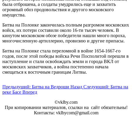
была отброшена, а солдаты умудрились еще и захватить
огромный обоз продовольствия и другого московского
имущества.
Битва на Полонке закончилась полным разгромом московских
войск, их потери составили около 16-ти тысяч человек. В
кинутом московском обозе победители нашли много пороха,
многочисленную артиллерию, провизию и другие припасы.
Битва на Полонке стала переломной в войне 1654-1667-го
годов, после этой победы войска Речи Посполитой перешли в
наступление и стали освобождать земли и города ВКЛ от
московских захватчиков, а война постепенно начала
смещаться к восточным границам Литвы.
Предыдущий: Битва на Ведроши
Назад
Следующий: Битва на
реке Басе
Вперед
©vklby.com
При копировании материалов, ссылки на сайт обязательны!
Контакты: vklbycom@gmail.com