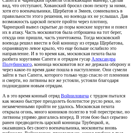
Сапега и Чарнецкий провели отвлекающий маневр, сделав
вид, что отступают, Хованский бросил свою пехоту за ними,
хотя его военачальники, Щербатов и Змиев, сомневались в
правильности этого решения, но воевода их не услышал. Дав
возможность царской пехоте пройти через плотину,
Чарнецкий вывел скрытые до поры конские хоругви и повел
их в атаку. Часть московитов была отброшена на тот берег,
откуда они пришли, часть уничтожена. Тогда московский
воевода решил ввести в бой конницу из отряда Щербатова,
охранявшую левое крыло, что еще больше ослабило это
направление. И в то время как, московская пехота была
разбита хоругвями Сапеги и отрядом гусар
Александра
Полубинского
, конница московитов все же держала оборону и
через какое-то время даже пошла в наступление. Они сумели
зайти в тыл Сапеги, которого только чудо спасло от пленения
и смерти, но литвины все же устояли, устояли благодаря
подошедшим новым отрядам.
А в это время конный отряд
Войниловича
с трудом пытался
как можно быстрее преодолеть болотистое русло реки, но
незамеченными пройти не удалось. Московская пехота
открыла огонь, много конников полегло в той перестрелке, но
литвины упрямо двигались вперед. В этом бою был серьезно
ранен предводитель царской конницы Трубецкой, и,
оказавшись без своего военачальника, московиты вновь