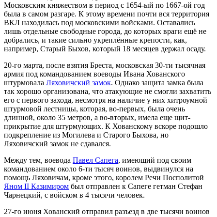
Московским княжеством в период с 1654-ый по 1667-ой год
была в самом разгаре. К этому времени почти вся территория
ВКЛ находилась под московскими войсками. Оставались
лишь отдельные свободные города, до которых враги ещё не
добрались, и такие сильно укреплённые крепости, как,
например, Старый Быхов, который 18 месяцев держал осаду.
20-го марта, после взятия Бреста, московская 30-ти тысячная
армия под командованием воеводы Ивана Хованского
штурмовала
Ляховичский замок
. Однако защита замка была
так хорошо организована, что атакующие не смогли захватить
его с первого захода, несмотря на наличие у них хитроумной
штурмовой лестницы, которая, во-первых, была очень
длинной, около 35 метров, а во-вторых, имела еще щит-
прикрытие для штурмующих. К Хованскому вскоре подошло
подкрепление из Могилева и Старого Быхова, но
Ляховичcкий замок не сдавался.
Между тем, воевода
Павел Сапега
, имеющий под своим
командованием около 6-ти тысяч воинов, выдвинулся на
помощь Ляховичам, кроме этого, королем Речи Посполитой
Яном II Казимиром
был отправлен к Сапеге гетман Стефан
Чарнецкий, с войском в 4 тысячи человек.
27-го июня Хованский отправил разъезд в две тысячи воинов