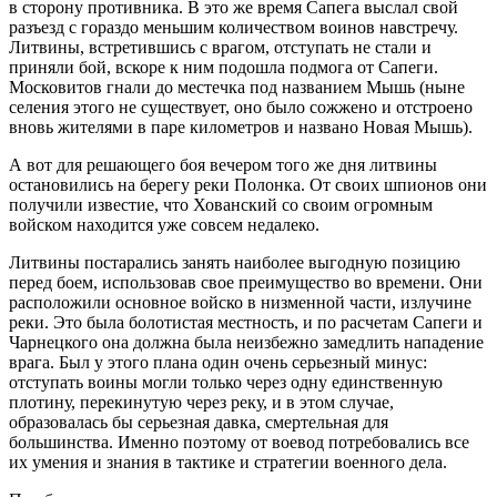
в сторону противника. В это же время Сапега выслал свой
разъезд с гораздо меньшим количеством воинов навстречу.
Литвины, встретившись с врагом, отступать не стали и
приняли бой, вскоре к ним подошла подмога от Сапеги.
Московитов гнали до местечка под названием Мышь (ныне
селения этого не существует, оно было сожжено и отстроено
вновь жителями в паре километров и названо Новая Мышь).
А вот для решающего боя вечером того же дня литвины
остановились на берегу реки Полонка. От своих шпионов они
получили известие, что Хованский со своим огромным
войском находится уже совсем недалеко.
Литвины постарались занять наиболее выгодную позицию
перед боем, использовав свое преимущество во времени. Они
расположили основное войско в низменной части, излучине
реки. Это была болотистая местность, и по расчетам Сапеги и
Чарнецкого она должна была неизбежно замедлить нападение
врага. Был у этого плана один очень серьезный минус:
отступать воины могли только через одну единственную
плотину, перекинутую через реку, и в этом случае,
образовалась бы серьезная давка, смертельная для
большинства. Именно поэтому от воевод потребовались все
их умения и знания в тактике и стратегии военного дела.