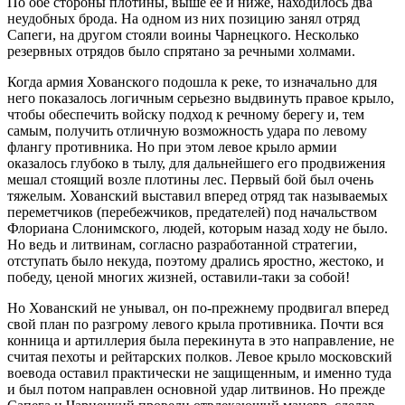
По обе стороны плотины, выше ее и ниже, находилось два
неудобных брода. На одном из них позицию занял отряд
Сапеги, на другом стояли воины Чарнецкого. Несколько
резервных отрядов было спрятано за речными холмами.
Когда армия Хованского подошла к реке, то изначально для
него показалось логичным серьезно выдвинуть правое крыло,
чтобы обеспечить войску подход к речному берегу и, тем
самым, получить отличную возможность удара по левому
флангу противника. Но при этом левое крыло армии
оказалось глубоко в тылу, для дальнейшего его продвижения
мешал стоящий возле плотины лес. Первый бой был очень
тяжелым. Хованский выставил вперед отряд так называемых
переметчиков (перебежчиков, предателей) под начальством
Флориана Слонимского, людей, которым назад ходу не было.
Но ведь и литвинам, согласно разработанной стратегии,
отступать было некуда, поэтому дрались яростно, жестоко, и
победу, ценой многих жизней, оставили-таки за собой!
Но Хованский не унывал, он по-прежнему продвигал вперед
свой план по разгрому левого крыла противника. Почти вся
конница и артиллерия была перекинута в это направление, не
считая пехоты и рейтарских полков. Левое крыло московский
воевода оставил практически не защищенным, и именно туда
и был потом направлен основной удар литвинов. Но прежде