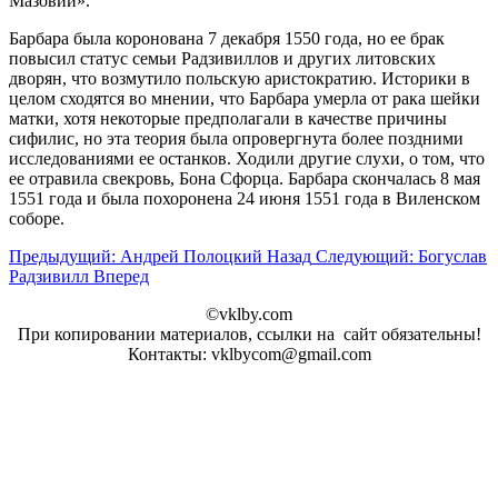
Мазовии».
Барбара была коронована 7 декабря 1550 года, но ее брак
повысил статус семьи Радзивиллов и других литовских
дворян, что возмутило польскую аристократию. Историки в
целом сходятся во мнении, что Барбара умерла от рака шейки
матки, хотя некоторые предполагали в качестве причины
сифилис, но эта теория была опровергнута более поздними
исследованиями ее останков. Ходили другие слухи, о том, что
ее отравила свекровь, Бона Сфорца. Барбара скончалась 8 мая
1551 года и была похоронена 24 июня 1551 года в Виленском
соборе.
Предыдущий: Андрей Полоцкий
Назад
Следующий: Богуслав
Радзивилл
Вперед
©vklby.com
При копировании материалов, ссылки на сайт обязательны!
Контакты: vklbycom@gmail.com