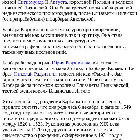
женой
Сигизмунда II Августа
, королевой Польши и великой
княгиней Литовской. Она была третьей польской королевой
нединастического происхождения, после Елизаветы Пилчской
(ее прапрабабушки) и Барбары Запольской.
Барбара Радзивилл остается фигурой противоречивой,
вызывающей как восхищение, так и критику. Она стала
предметом многочисленных литературных,
кинематографических и художественных произведений, а
также научных исследований.
Барбара была дочерью
Юрия Радзивилла
, виленского
кастеляна и великого гетмана Литвы, и Барбары Коланки. Ее
брат,
Николай Радзивилл
, известный как «Рыжий», был
видным деятелем литовской политики. Через свою мать
Барбара была потомком королевы Елизаветы Пильчанской,
третьей жены короля Владислава Ягелло.
Хотя точный год рождения Барбары точно не известен,
принято считать, что она родилась 6 декабря, и записи 1549
года подтверждают эту дату. Различные исторические
источники предполагают, что год ее рождения может быть
между 1520 и 1523. Рукописная родословная XIX века
указывает на 1520 год, другие источники, включая
свидетельство о рождении, обнаруженное в 1931 году в