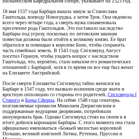
Вильнюсском кафедральном соборе, указывают на 1523 год.
18 мая 1537 года Барбара вышла замуж за Станислава
Гаштольда, воеводу Новогрудка, а затем Трок. Она овдовела
всего через четыре года, а смерть мужа ознаменовала
пресечение рода Гаштольдов. Это поставило наследство
Барбары под угрозу, поскольку по литовским законам
поместья должны были отойти к великому князю. Ее брат
обратился за помощью к королеве Боне, чтобы сохранить
часть семейных земель. В 1543 году Сигизмунд Август
посетил Геранув, чтобы уладить вопрос с наследством
Гаштольда, что, вероятно, стало началом его романтических
отношений с Барбарой, хотя в то время он все еще был женат
на Елизавете Австрийской.
После смерти Елизаветы Сигизмунд тайно женился на
Барбаре в 1547 году, что вызвало волнения среди знати и
яростную оппозицию со стороны его родителей,
Сигизмунда I
Старого
и
Боны Сфорца
. На сейме 1548 года сенаторы,
возглавляемые примасом Миколаем Дзержговским и
поддержанные ведущими дворянами, потребовали
аннулировать брак. Однако Сигизмунд стоял на своем и в
итоге добился коронации Барбары. С этого момента она стала
официально именоваться «Божьей милостью королевой
Польши, великой княгиней Литвы, Рутении, Пруссии и