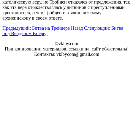
католическую веру, но Тройден отказался от предложения, так
как эта вера отождествлялась у литвинов с преступлениями
крестоносцев, о чем Тройден и заявил рижскому
архиепископу в своём ответе.
Предыдущий: Битва на Трейдере
Назад
Следующий: Битва
под Венденом
Вперед
©vklby.com
При копировании материалов, ссылки на сайт обязательны!
Контакты: vklbycom@gmail.com