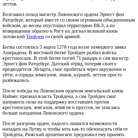
леттов.
Возглавил поход магистр Ливонского ордена Эрнест фон
Ратцебург, который вместе со своим огромным объединенным
войском, до весны опустошал территорию ВКЛ, а по
возвращении обратно в Ригу их догнал великий князь
литовский
Тройден
со своей армией.
Битва состоялась 5 марта 1278 года возле немецкого замка
Ашерадена. В жестокой битве Тройден разбил войска
крестоносцев. В этой битве погиб 71 рыцарь и сам магистр
Эрнест фон Ратцебург. Датский отряд, потеряв своего
предводителя Эйларта, смог пробиться через окружение и
уйти, а отряды земигалов, ливов, куршей, леттов просто
разбежались.
После победы на Ливонским орденом земгальский князь
Наймес признал власть Тройдена, а сам Тройден смог
направить силы на поддержку восставших против
крестоносцев, земгалов, ятвягов и пруссов, не опасаясь
больше нападения Ливонского ордена.
После разгрома орден, надолго лишился возможности
нападать на Литву, и чтобы хоть как-то обезопасить себя от
Тройдена, Рижский архиепископ предложил ему принять