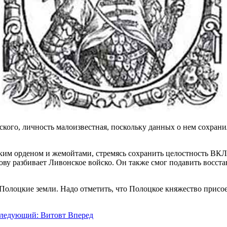
ского, личность малоизвестная, поскольку данных о нем сохрани
ским орденом и жемойтами, стремясь сохранить целостность ВКЛ
ову разбивает Ливонское войско. Он также смог подавить восста
лоцкие земли. Надо отметить, что Полоцкое княжество присоед
ледующий: Витовт
Вперед