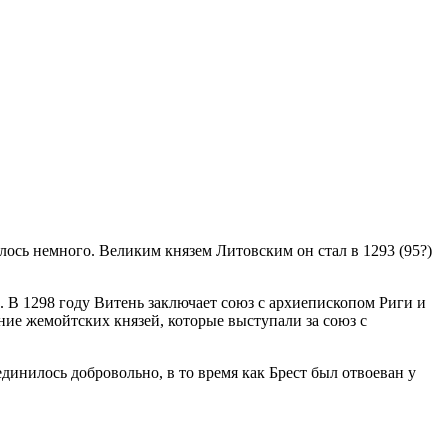
лось немного. Великим князем Литовским он стал в 1293 (95?)
. В 1298 году Витень заключает союз с архиепископом Риги и
ние жемойтских князей, которые выступали за союз с
инилось добровольно, в то время как Брест был отвоеван у