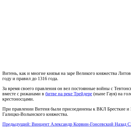
Витень, как и многие князья на заре Великого княжества Литов
году и правил до 1316 года.
За время своего правления он вел постоянные войны с Тевтон
вместе с рижанами в
битве на реке Трейдере
(ныне Гауя) на гол
крестоносцами.
При правлении Витеня были присоединены к ВКЛ Бресткие и По
Галицко-Волынского княжества.
Предыдущий: Винцент Александр Корвин-Гонсевский
Назад
С