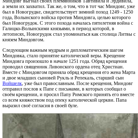
Миндовг выгнал своих племянников Тавтивила и Эрдивила,
а земли их захватил. Так же, о том, что в тот час Миндовг, уже
был в Новогрудке, свидетельствует зимний поход 1249 - 1250
года, Волынского войска против Миндовга, целью которого
был Новогрудок. С этого похода началась пятилетняя война с
Галицко-Волынскими князьями, в период которой, в
летописях, Новогрудок стал упоминаться как столица Литвы с
князем Миндовгом.
Следующим важным мудрым и дипломатическим шагом
Миндовка, стало принятие католической веры. Крещение
Миндовга произошло в начале 1251 года. Обряд крещения
проводил священник Ливонского ордена отец Христиан.
Вместе с Миндовгом приняла обряд крещения его жена Марта
и двое младших сыновей Рукль и Репекаль, старший сын
Войшелк
, уже был православным. После крещения, Миндовг
отправил послов к Папе с письмами, в которых сообщал о
своём крещении, и просил Папу Римского принять его вместе
со всем княжеством под опеку католической церкви. Папа
выразил своё согласия в своей буле.