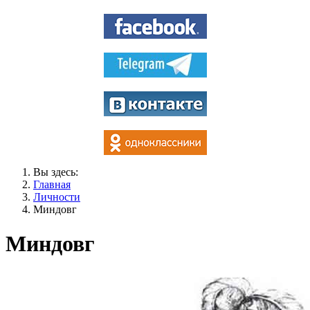
Вы здесь:
Главная
Личности
Миндовг
Миндовг