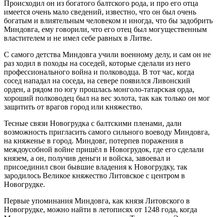
Происходил он из богатого балтского рода, и про его отца
имеется очень мало сведений, известно, что он был очень
богатым и влиятельным человеком и иногда, что бы задобрить
Миндовга, ему говорили, что его отец был могущественным
властителем и не имел себе равных в Литве.
С самого детства Миндовга учили военному делу, и сам он не
раз ходил в походы на соседей, которые сделали из него
профессионального война и полководца. В тот час, когда
сосед нападал на соседа, на севере появился Ливонский
орден, а рядом по югу прошлась монголо-татарская орда,
хороший полководец был на вес золота, так как только он мог
защитить от врагов город или княжество.
Тесные связи Новогрудка с балтскими пленами, дали
возможность пригласить самого сильного воеводу Миндовга,
на княженье в город. Миндовг, потерпев поражения в
междоусобной войне пришёл в Новогрудок, где его сделали
князем, а он, получив деньги и войска, завоевал и
присоединил свои бывшие владения к Новогрудку, так
зародилось Великое княжество Литовское с центром в
Новогрудке.
Первые упоминания Миндовга, как князя Литовского в
Новогрудке, можно найти в летописях от 1248 года, когда