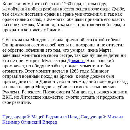
Королевством Литва была до 1260 года, в этом году,
жемойтский войска разбили крестоносцев возле озера Дурбе,
тем самым поставив орден на грань уничтожения, и так как
орден сильно ослаб, а Жемойты обещали признать его власть
на своих землях, Миндовг, отказался от католической веры, и
прекратил контакты с Римом.
Смерть жены Миндовга, стала причиной его скрой гибели.
Он пригласил сестру своей жены на похороны и не отпустил
её обратно, объяснив это тем, что умирая, жена Марта,
завещала жениться на своей сестре, так как лучше её детей ни
кто не присмотрит. Муж сестры
Довмонт
Нольшанский
промолчал, но обиду не забыл, и ждал момент, что бы
отомстить. Этот момент настал в 1263 году, Миндовг
отправил военный поход на Брянск, к нему должен был
присоединиться и Довмонт, но он неожиданно повернул назад
и напал на двор Миндовга, убив его вместе с сыновьями
Руклем и Репеклем. После смерти Миндовга, начался кризис в
ВКЛ, но Литовское княжество смогло устоять и продолжить
своё развитие.
Предыдущий: Мацей Радзивилл
Назад
Следующий: Михаил
Казимир Огинский
Вперед