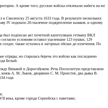
итории. А кроме того, русские войска отвлекали набеги на юг
л к Смоленску 25 августа 1633 года. В результате нескольких
лаву IV подошло 20-тысячное подкрепление казаков, и одному
ода был подписан акт почетной капитуляции гетману ВКЛ
 согласно условиям оставил уцелевшие 123 пушки, 129
 солдат, также остались в лагерных обозах до излечения. По
е отряды, но старалась беречь это войско как последнюю
ода Белый.
между Вязьмой и Дорогобужем. Речь Посполитую представляли
нязь А. М. Львов, дворянин С. М. Проестев, два дьяка В.
34 года.
а;
II века, кроме города Серпейска с паветами;