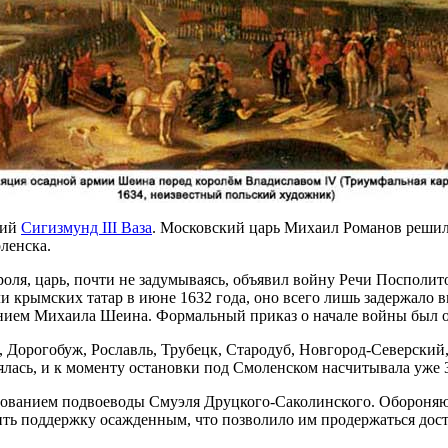
кий
Сигизмунд III Ваза
. Московский царь Михаил Романов решил
ленска.
оля, царь, почти не задумываясь, объявил войну Речи Посполито
ли крымских татар в июне 1632 года, оно всего лишь задержало 
ием Михаила Шеина. Формальный приказ о начале войны был отд
 Дорогобуж, Рославль, Трубецк, Стародуб, Новгород-Северский,
ась, и к моменту остановки под Смоленском насчитывала уже 3
дованием подвоеводы Смуэля Друцкого-Саколинского. Обороняющ
ть поддержку осажденным, что позволило им продержаться дост