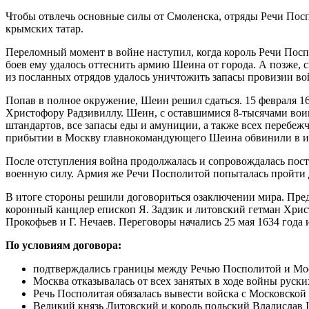
Чтобы отвлечь основные силы от Смоленска, отряды Речи Посп
крымских татар.
Переломный момент в войне наступил, когда король Речи Пос
боев ему удалось оттеснить армию Шеина от города. А позже, 
из посланных отрядов удалось уничтожить запасы провизии во
Попав в полное окружение, Шеин решил сдаться. 15 февраля 1
Христофору Радзивиллу. Шеин, с оставшимися 8-тысячами воин
штандартов, все запасы еды и амуниции, а также всех перебеж
прибытии в Москву главнокомандующего Шеина обвинили в из
После отступления война продолжалась и сопровождалась пост
военную силу. Армия же Речи Посполитой попыталась пройти да
В итоге стороны решили договориться озаключении мира. Пред
коронный канцлер епископ Я. Задзик и литовский гетман Хрис
Прокофьев и Г. Нечаев. Переговоры начались 25 мая 1634 года
По условиям договора:
подтверждались границы между Речью Посполитой и Мос
Москва отказывалась от всех занятых в ходе войны руски
Речь Посполитая обязалась вывести войска с Московской
Великий князь Литовский и король польский Владислав I