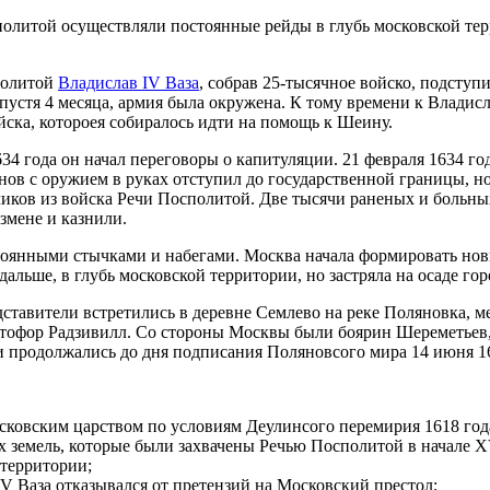
олитой осуществляли постоянные рейды в глубь московской терр
политой
Владислав IV Ваза
, собрав 25-тысячное войско, подступи
спустя 4 месяца, армия была окружена. К тому времени к Владис
йска, котороея собиралось идти на помощь к Шеину.
634 года он начал переговоры о капитуляции. 21 февраля 1634 г
ов с оружием в руках отступил до государственной границы, но
чиков из войска Речи Посполитой. Две тысячи раненых и больных
мене и казнили.
оянными стычками и набегами. Москва начала формировать новы
льше, в глубь московской территории, но застряла на осаде гор
ставители встретились в деревне Семлево на реке Поляновка, 
тофор Радзивилл. Со стороны Москвы были боярин Шереметьев, к
 и продолжались до дня подписания Поляновсого мира 14 июня 16
ковским царством по условиям Деулинсого перемирия 1618 год
х земель, которые были захвачены Речью Посполитой в начале XV
 территории;
V Ваза отказывался от претензий на Московский престол;