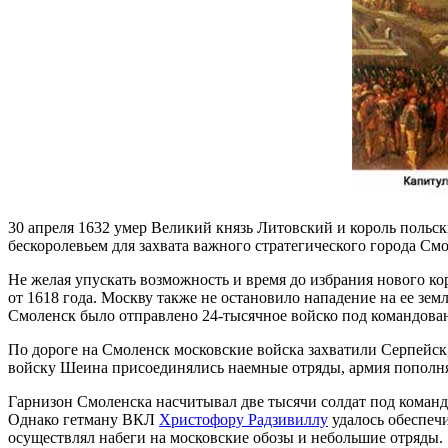
30 апреля 1632 умер Великий князь Литовский и король польс
бескоролевьем для захвата важного стратегического города Смо
Не желая упускать возможность и время до избрания нового кор
от 1618 года. Москву также не остановило нападение на ее зем
Смоленск было отправлено 24-тысячное войско под командован
По дороге на Смоленск московские войска захватили Серпейск,
войску Шеина присоединялись наемные отряды, армия пополнял
Гарнизон Смоленска насчитывал две тысячи солдат под коман
Однако гетману ВКЛ
Христофору Радзивиллу
удалось обеспечи
осуществлял набеги на московские обозы и небольшие отряды.