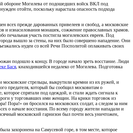
ной обороне Могилева от подошедших войск ВКЛ под
нужден отойти, поскольку нарастала опасность подхода
ен всех прежде дарованных привелеев и свобод, а московские
ков и изнасилования монашек, сожжение православных храмов.
бо печальная участь постигла могилевских евреев. Под
 города вышло за стены, на них было совершено нападение. Они
съезжались иудеи со всей Речи Посполитой оплакивать своих
ожан подошло к концу. В городе начало зреть восстание. Люди
еке Бася
, кнаходившейся недалеко от Могилева. Подготовка
али московские стрельцы, выкрутили кремни из их ружей, и
ного предателя, который бы сообщил московитам о
, которое спрятали под одеждой, и стали ждать сигнала к
пироги у торговавших ими женщин. На крики торговок из
! Пора!» он бросился на московских солдат, а следом за ним
всех о начале восстания. По всему городу жители нападали и
ысячный московский гарнизон был почти весь уничтожен,
была захоронена на Самусевой горе, в том месте, которое