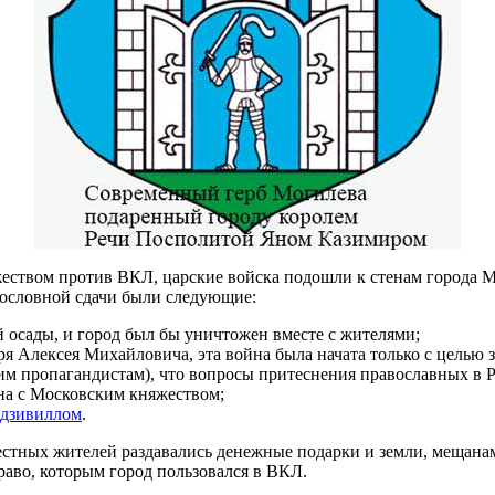
жеством против ВКЛ, царские войска подошли к стенам города Мо
кословной сдачи были следующие:
й осады, и город был бы уничтожен вместе с жителями;
аря Алексея Михайловича, эта война была начата только с целью
им пропагандистам), что вопросы притеснения православных в 
ана с Московским княжеством;
дзивиллом
.
местных жителей раздавались денежные подарки и земли, мещана
раво, которым город пользовался в ВКЛ.