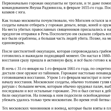
Первоначально горожан оккупанты не трогали, и те даже пом
командованием Януша Радзивилла, в феврале 1655-го года. По
казаков с юга.
Как только московиты почувствовали, что Могилев остался за 
солдаты начали отбирать у горожан деньги, вещи, коней и ор
На места убитых православных священников присылались и наз
предлогом отправки в Речь Посполитую им сказали собрать все
все были ограблены, а большая часть людей убита. Позже, на 
единоверцев.
После шестилетней оккупации, которая сопровождалась грабеж
готовились и выжидали подходящий момент. Он настал в 1660-
восстания сразу пришла в активную фазу, и всё было готово к к
В ночь с 31-го января на 1-го февраля 1661-го года, по секре
достали свое оружие из тайников. Горожане настолько ненавид
готовившемся восстании. Утром 1-го февраля магистрат и поче
началу восстания. Московские солдаты, обычно толпами гуляя 
ратуши с большим мечом, которым обычно орудовал палач, выбе
последовали и все остальные горожане. Это и был сигнал к дей
били оккупантов. На помощь к ним подоспели освобожденные и
убежать удалось только трем московитам. Во время этой битвы
Тех московских чиновников и воевод, которые были взяты в пле