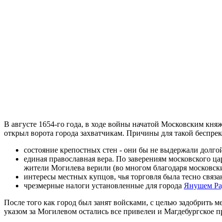
В августе 1654-го года, в ходе войны начатой Московским кня
открыл ворота города захватчикам. Причины для такой беспре
состояние крепостных стен - они бы не выдержали долго
единая православная вера. По заверениям московского ц
жители Могилева верили (во многом благодаря московск
интересы местных купцов, чья торговля была тесно связ
чрезмерные налоги установленные для города
Янушем Ра
После того как город был занят войсками, с целью задобрить 
указом за Могилевом остались все привелеи и Магдебургское п