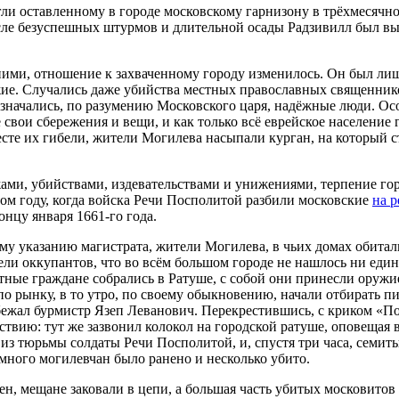
огли оставленному в городе московскому гарнизону в трёхмесяч
сле безуспешных штурмов и длительной осады Радзивилл был вы
ними, отношение к захваченному городу изменилось. Он был лиш
ужие. Случались даже убийства местных православных священни
начались, по разумению Московского царя, надёжные люди. Осо
 свои сбережения и вещи, и как только всё еврейское население
месте их гибели, жители Могилева насыпали курган, на который 
ами, убийствами, издевательствами и унижениями, терпение гор
ом году, когда войска Речи Посполитой разбили московские
на р
онцу января 1661-го года.
тному указанию магистрата, жители Могилева, в чьих домах обит
ели оккупантов, что во всём большом городе не нашлось ни еди
тные граждане собрались в Ратуше, с собой они принесли оружие
по рынку, в то утро, по своему обыкновению, начали отбирать 
жал бурмистр Язеп Леванович. Перекрестившись, с криком «Пора
ствию: тут же зазвонил колокол на городской ратуше, оповещая 
з тюрьмы солдаты Речи Посполитой, и, спустя три часа, семит
 много могилевчан было ранено и несколько убито.
н, мещане заковали в цепи, а большая часть убитых московитов 