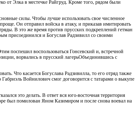
ко от Элка в местечке Райгруд. Кроме того, рядом были
 основные силы. Чтобы лучше использовать свое численное
 проще. Он отправил войска в атаку, и приказав имитировать
отряды. В это же время против прусских подкреплений гетман
торым присоединился и Богуслав Радзивилл со своими
 Этим поспешил воспользоваться Гонсевский и, встречной
позиции, ворвались в прусский лагерьОбъединившись с
вать. Что касается Богуслава Радзивилла, то его отряд также
ого Габриэль Войнилович смог договорится с татарами о выкупе
азался это делать. В ответ вся юго-восточная территория
скоре был помилован Яном Казимиром и после снова воевал на