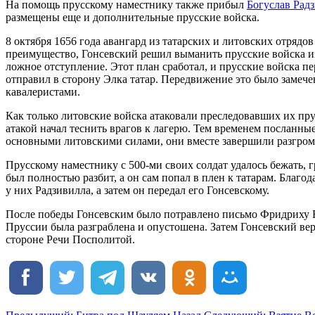
На помощь прусскому наместнику также прибыл
Богуслав Рад
размещены еще и дополнительные прусские войска.
8 октября 1656 года авангард из татарских и литовских отрядо
преимущество, Гонсевский решил выманить прусские войска из-
ложное отступление. Этот план сработал, и прусские войска п
отправил в сторону Элка татар. Передвижение это было замече
кавалеристами.
Как только литовские войска атаковали преследовавших их прус
атакой начал теснить врагов к лагерю. Тем временем посланны
основными литовскими силами, они вместе завершили разгром
Прусскому наместнику с 500-ми своих солдат удалось бежать, г
был полностью разбит, а он сам попал в плен к татарам. Благод
у них Радзивилла, а затем он передал его Гонсевскому.
После победы Гонсевским было потравлено письмо Фридриху Вил
Пруссии была разграблена и опустошена. Затем Гонсевский вер
стороне Речи Посполитой.