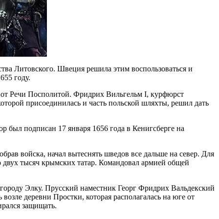
ства Литовского. Швеция решила этим воспользоваться и
655 году.
 от Речи Посполитой. Фридрих Вильгельм I, курфюрст
которой присоединилась и часть польской шляхты, решил дать
р был подписан 17 января 1656 года в Кенигсберге на
собрав войска, начал вытеснять шведов все дальше на север. Для
о двух тысяч крымских татар. Командовал армией общей
к городу Элку. Прусский наместник Георг Фридрих Вальдекский
 возле деревни Простки, которая располагалась на юге от
ирался защищать.