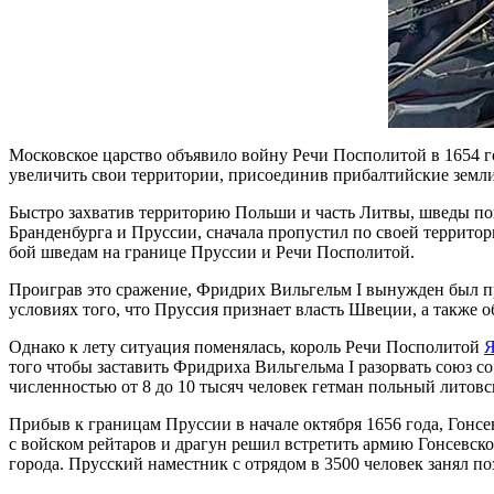
Московское царство объявило войну Речи Посполитой в 1654 г
увеличить свои территории, присоединив прибалтийские земли
Быстро захватив территорию Польши и часть Литвы, шведы пош
Бранденбурга и Пруссии, сначала пропустил по своей территор
бой шведам на границе Пруссии и Речи Посполитой.
Проиграв это сражение, Фридрих Вильгельм I вынужден был пр
условиях того, что Пруссия признает власть Швеции, а также о
Однако к лету ситуация поменялась, король Речи Посполитой
Я
того чтобы заставить Фридриха Вильгельма I разорвать союз с
численностью от 8 до 10 тысяч человек гетман польный литов
Прибыв к границам Пруссии в начале октября 1656 года, Гонсе
с войском рейтаров и драгун решил встретить армию Гонсевског
города. Прусский наместник с отрядом в 3500 человек занял по