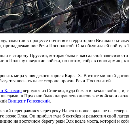
оду, захватив в процессе почти всю территорию Великого княже
, принадлежавшие Речи Посполитой. Она объявила ей войну в 1
ли в сторону Пруссии, которая была в вассальной зависимости
ии в Польшу шведские войска, но потом, собрав свою армию, к 
осить мира у шведского короля Карла Х. В итоге мирный догово
бязуется воевать на ее стороне против Речи Посполитой.
н Казимир
вернулся из Силезии, куда бежал в начале войны, и, 
о шведами, в Пруссию было направлено литовское войско и окол
ский
Винцент Гонсевский
.
вский переправился через реку Нарев и пошел дальше на север 
о возле Элка. Он прибыл туда 6 октября и разместил свой лагерь
зицию на восточном берегу реки Элк возле моста, которой и соб