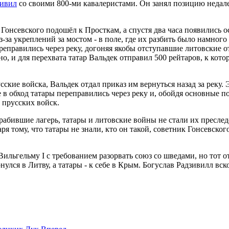
зивил
со своими 800-ми кавалеристами. Он занял позицию недале
в Гонсевского подошёл к Просткам, а спустя два часа появились
за укреплений за мостом - в поле, где их разбить было намного
ереправились через реку, догоняя якобы отступавшие литовские 
но, и для перехвата татар Вальдек отправил 500 рейтаров, к ко
ские войска, Вальдек отдал приказ им вернуться назад за реку.
е в обход татары переправились через реку и, обойдя основные 
 прусских войск.
рабившие лагерь, татары и литовские войны не стали их преследо
аря тому, что татары не знали, кто он такой, советник Гонсевск
ьгельму I с требованием разорвать союз со шведами, но тот отк
нулся в Литву, а татары - к себе в Крым. Богуслав Радзивилл в